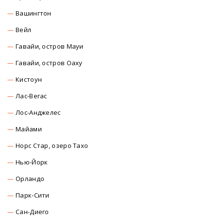
Вашингтон
Вейл
Гавайи, остров Мауи
Гавайи, остров Оаху
Кистоун
Лас-Вегас
Лос-Анджелес
Майами
Норс Стар, озеро Тахо
Нью-Йорк
Орландо
Парк-Сити
Сан-Диего