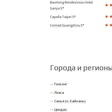
BaoHong Rendezvous Hotel
Sanya 5*
Capella Taipei 5*
Conrad Guangzhou 5*
Города и регион
Гонконг
Лхаса
Санья (о. Хайнань)
Циндао