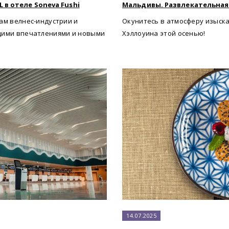
 в отеле Soneva Fushi
Мальдивы. Развлекательная п
ам велнес-индустрии и
Окунитесь в атмосферу изыск
щими впечатлениями и новыми
Хэллоуина этой осенью!
14.07.2025