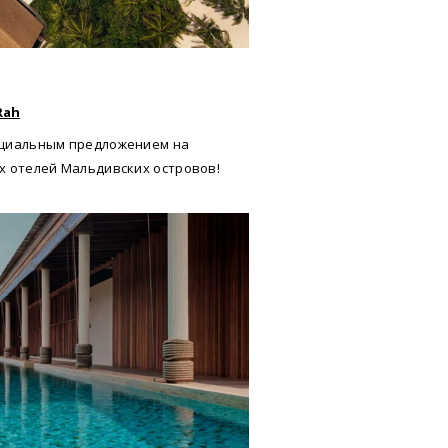
Rah
ециальным предложением на
х отелей Мальдивских островов!