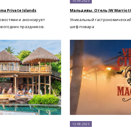
10.09.2025
a Private Islands
Мальдивы. Отель JW Marriott 
овостями и анонсирует
Уникальный гастрономический
овогодних праздников.
шеф-повара
12.08.2025