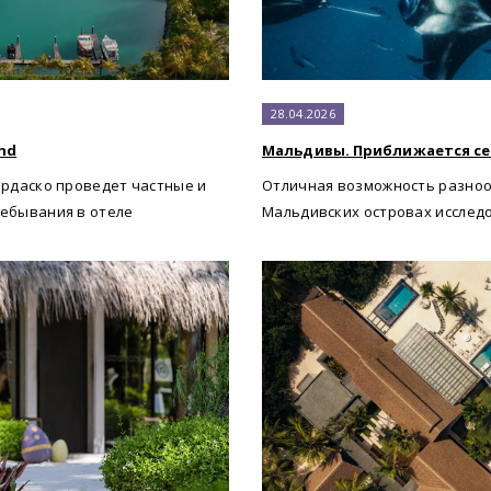
28.04.2026
and
Мальдивы. Приближается се
рдаско проведет частные и
Отличная возможность разноо
ребывания в отеле
Мальдивских островах исслед