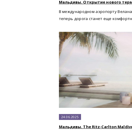
Мальдивы. Открытие нового тер
В международном аэропорту Велана
теперь дорога станет еще комфортн
24.06.2025
Мальдивы. The Ritz-Carlton Maldives