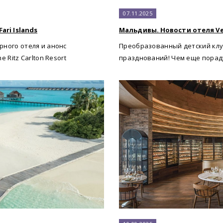
07.11.2025
ari Islands
Мальдивы. Новости отеля Vela
ного отеля и анонс
Преобразованный детский клуб
 Ritz Carlton Resort
празднований! Чем еще пораду