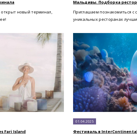
минала
Мальдивы. Подборка рестор
 открыт новый терминал,
Приглашаем познакомиться с 
ее!
уникальных ресторанах лучши
01.04.2025
 Fari Island
Фестиваль в InterContinenta