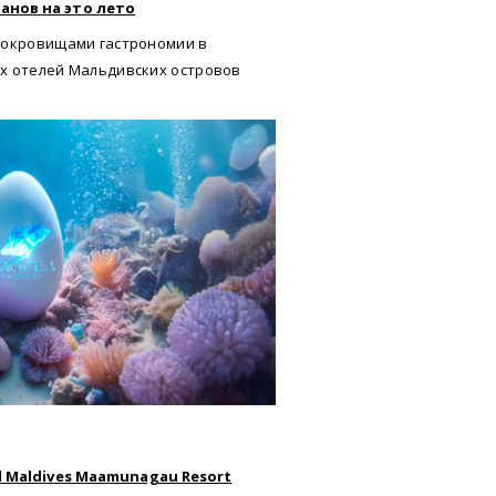
анов на это лето
сокровищами гастрономии в
х отелей Мальдивских островов
l Maldives Maamunagau Resort