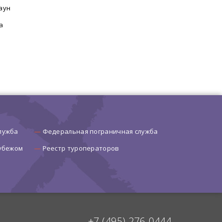
аун
а
лужба
Федеральная пограничная служба
рубежом
Реестр туроператоров
+7 (495) 276-0444