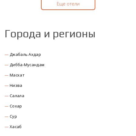
Еще отели
Города и регионы
Джабаль Ахдар
Дибба-Мусандам
Маскат
Низва
Салала
Сохар
Сур
Хасаб