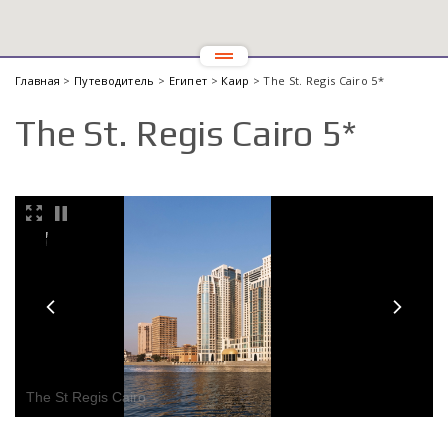
Главная
>
Путеводитель
>
Египет
>
Каир
> The St. Regis Cairo 5*
The St. Regis Cairo 5*