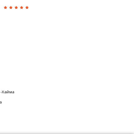
ь-Хайма
а