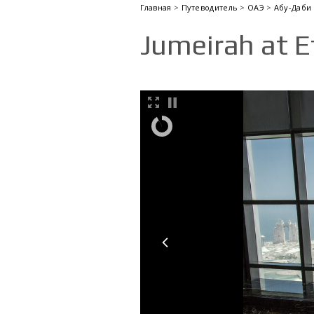
Главная
>
Путеводитель
>
ОАЭ
>
Абу-Даби
Jumeirah at E