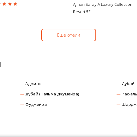
Ajman Saray A Luxury Collection
Resort 5*
Еще отели
ы
Аджман
Дубай
Дубай (Пальма Джумейра)
Рас-ал
Фуджейра
Шардж