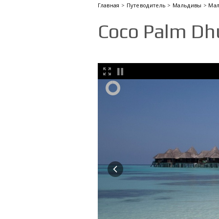
Главная
>
Путеводитель
>
Мальдивы
>
Ма
Coco Palm Dhu