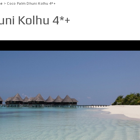
ле
> Coco Palm Dhuni Kolhu 4*+
ni Kolhu 4*+