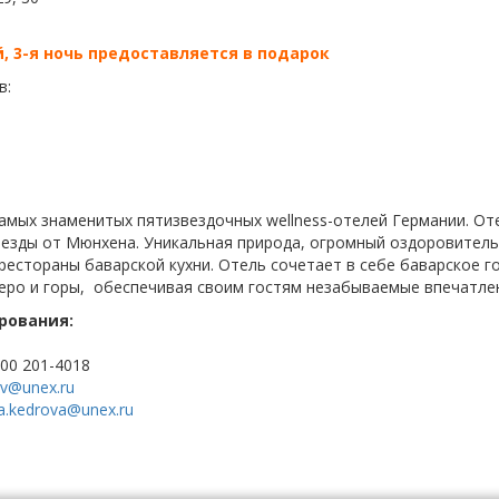
й, 3-я ночь предоставляется в подарок
в:
из самых знаменитых пятизвездочных wellness-отелей Германии. О
е езды от Мюнхена. Уникальная природа, огромный оздоровитель
рестораны баварской кухни. Отель сочетает в себе баварское 
зеро и горы, обеспечивая своим гостям незабываемые впечатле
рования:
800 201-4018
ev@unex.ru
na.kedrova@unex.ru