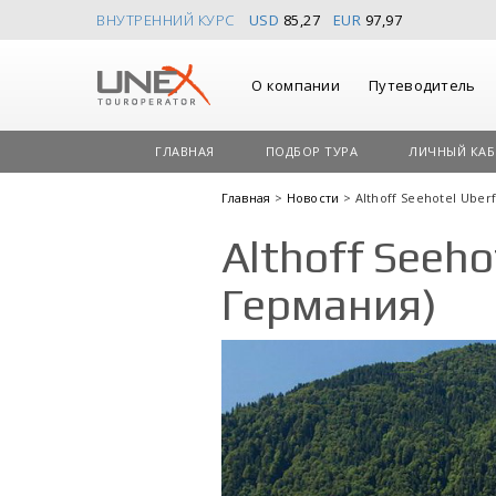
ВНУТРЕННИЙ КУРС
USD
85,27
EUR
97,97
О компании
Путеводитель
ГЛАВНАЯ
ПОДБОР ТУРА
ЛИЧНЫЙ КАБ
Главная
>
Новости
> Althoff Seehotel Uber
Althoff Seeho
Германия)