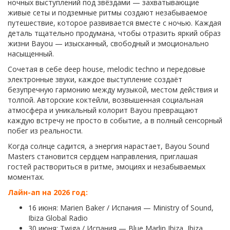
ночных выступлений под звёздами — захватывающие
живые сеты и подземные ритмы создают незабываемое
путешествие, которое развивается вместе с ночью. Каждая
деталь тщательно продумана, чтобы отразить яркий образ
жизни Bayou — изысканный, свободный и эмоционально
насыщенный.
Сочетая в себе deep house, melodic techno и передовые
электронные звуки, каждое выступление создаёт
безупречную гармонию между музыкой, местом действия и
толпой. Авторские коктейли, возвышенная социальная
атмосфера и уникальный колорит Bayou превращают
каждую встречу не просто в событие, а в полный сенсорный
побег из реальности.
Когда солнце садится, а энергия нарастает, Bayou Sound
Masters становится сердцем направления, приглашая
гостей раствориться в ритме, эмоциях и незабываемых
моментах.
Лайн-ап на 2026 год:
16 июня: Marien Baker / Испания — Ministry of Sound,
Ibiza Global Radio
30 июня: Twiga / Испания — Blue Marlin Ibiza, Ibiza