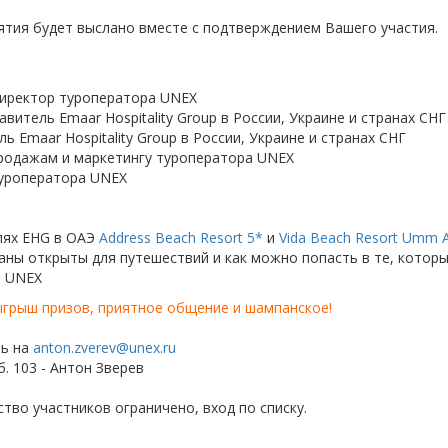
тия будет выслано вместе с подтверждением Вашего участия.
директор туроператора UNEX
витель Emaar Hospitality Group в России, Украине и странах СНГ
ь Emaar Hospitality Group в России, Украине и странах СНГ
продажам и маркетингу туроператора UNEX
туроператора UNEX
лях EHG в ОАЭ
Address Beach Resort 5*
и
Vida Beach Resort Umm A
ны открыты для путешествий и как можно попасть в те, которые
ра UNEX
ыгрыш призов, приятное общение и шампанское!
ть на
anton.zverev@unex.ru
б. 103 - Антон Зверев
во участников ограничено, вход по списку.