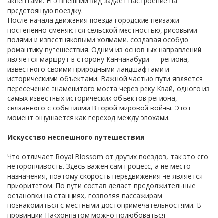
акцентами. Его внешний вид задает настроение на
предстоящую поездку.
После начала движения поезда городские пейзажи
постепенно сменяются сельской местностью, рисовыми
полями и известняковыми холмами, создавая особую
романтику путешествия. Одним из основных направлений
является маршрут в сторону Канчанабури — региона,
известного своими природными ландшафтами и
историческими объектами. Важной частью пути является
пересечение знаменитого моста через реку Квай, одного из
самых известных исторических объектов региона,
связанного с событиями Второй мировой войны. Этот
момент ощущается как переход между эпохами.
Искусство неспешного путешествия
Что отличает Royal Blossom от других поездов, так это его
неторопливость. Здесь важен сам процесс, а не место
назначения, поэтому скорость передвижения не является
приоритетом. По пути состав делает продолжительные
остановки на станциях, позволяя пассажирам
познакомиться с местными достопримечательностями. В
провинции Накхонпатом можно полюбоваться