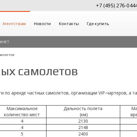
+7 (495) 276-044
Агентствам
Новости
Контакты
Где купить
ИНЕТ
амолетов
ных самолетов
 по аренде частных самолетов, организации VIP-чартеров, а так 
Максимальное
Дальность полета
Ma
количество мест
(км)
вр
4
2130
4
2148
5
2400