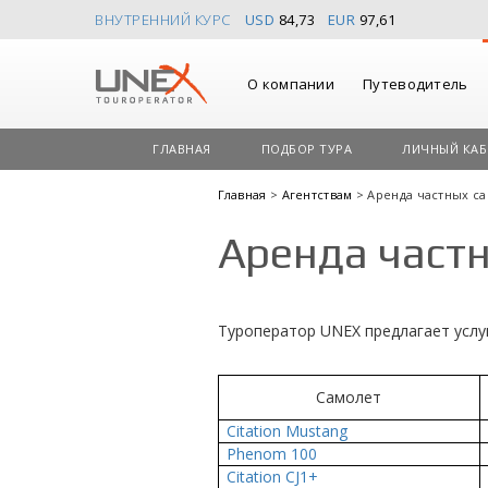
ВНУТРЕННИЙ КУРС
USD
84,73
EUR
97,61
О компании
Путеводитель
ГЛАВНАЯ
ПОДБОР ТУРА
ЛИЧНЫЙ КАБ
Главная
>
Агентствам
> Аренда частных с
Аренда част
Туроператор UNEX предлагает услуги
Самолет
Citation Mustang
Phenom 100
Citation CJ1+