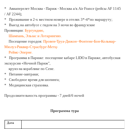
* Авиаперелет Москва - Париж - Москва а/к Air France (рейсы AF 1145
/ AF 2244);
* Проживание в 2-х местном номере в отелях 3*-4*по маршруту;
* Выезд на автобусе с гидом на 3 ночи во французские
Провинции:
Бургундию,
Шампань, Эльзас и Лотарингию.
Посещение городов:
Провен-Труа-Дижон- Фонтене-Бон-Кольмар-
Мюлуз-Риквир-Страсбург-Метц-
Реймс-Эперне.
* Программа в Париже: посещение кабаре LIDO в Париже, автобусная
экскурсия «Ночной Париж",
круиз на кораблике по Сене.
* Питание-завтраки;
* Свободное время для шопинга;
* Медицинская страховка.
Продолжительность программы - 7 дней/6 ночей
Программа тура
Дата