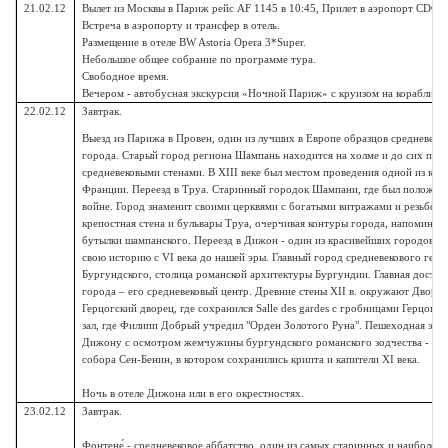
21.02.12
Вылет из Москвы в Париж рейс AF 1145 в 10:45,
Прилет в аэропорт CDG в
Встреча в аэропорту и трансфер в отель.
Размещение в отеле BW Astoria Opera 3*Super.
Небольшое общее собрание по программе тура.
Свободное время.
Вечером - автобусная экскурсия «Ночной Париж» с круизом на кораблике 
22.02.12
Завтрак.
Выезд из Парижа в Провен, один из лучших в Европе образцов средневеко
города. Старый город региона Шампань находится на холме и до сих пор
средневековыми стенами. В XIII веке был местом проведения одной из кр
Франции. Переезд в Труа. Старинный городок Шампани, где был положен 
войне. Город знаменит своими церквями с богатыми витражами и резьбой 
крепостная стена и бульвары Труа, очерчивая контуры города, напоминаю
бутылки шампанского. Переезд в Дижон - один из красивейших городов 
свою историю с VI века до нашей эры. Главный город средневекового герц
Бургундского, столица романской архитектуры Бургундии. Главная досто
города – его средневековый центр. Древние стены XII в. окружают Дворец
Герцогский дворец, где сохранился Salle des gardes с гробницами Герцогов
зал, где Филипп Добрый учредил "Орден Золотого Руна". Пешеходная экс
Дижону с осмотром жемчужины бургундского романского зодчества - Ка
собора Сен-Бенин, в котором сохранились крипта и капители XI века.
Ночь в отеле Дижона или в его окрестностях.
23.02.12
Завтрак.
Фонтене́ - средневековое аббатство, один из самых старинных и наиболее