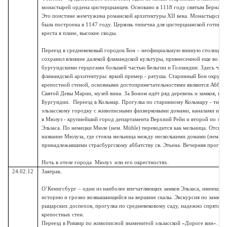
монастырей ордена цистерцианцев. Основано в 1118 году святым Бернард
Это поистине жемчужина романской архитектуры XII века. Монастырская
была построена в 1147 году. Церковь типична для цистерцианской готики,
креста в плане, высокие своды.
Переезд в средневековый городок Бон – неофициальную винную столицу 
сохранил влияние далекой фламандской культуры, привнесенной еще во вр
бургундскими герцогами большей частью Бельгии и Голландии. Здесь чувс
фламандской архитектуры: яркий пример - ратуша. Старинный Бон окруж
крепостной стеной, основными достопримечательностями являются Аббатс
Святой Девы Марии, музей вина. За Боном идёт ряд деревень и замков, где
Бургундии. Переезд в Кольмар. Прогулка по старинному Кольмару - тип
эльзасскому городку с живописными фахверковыми домами, каналами и ка
в Мюлуз - крупнейший город департамента Верхний Рейн и второй по зна
Эльзаса. По немецки Мюле (нем. Mühle) переводится как мельница. Отсюда
название Мюлуза, где стояла мельница между несколькими домами (нем. Ha
принадлежавшими страсбургскому аббатству св. Этьена. Вечерняя прогулк
Ночь в отеле города Мюлуз или его окрестностях.
24.02.12
Завтрак.
О’Кенигсбург – один из наиболее впечатляющих замков Эльзаса, имеющи
историю и грозно возвышающийся на вершине скалы. Экскурсия по замку, 
рыцарских доспехов, прогулка по средневековому саду, надежно спрятанн
крепостных стен.
Переезд в Риквир по живописной знаменитой эльзасской «Дороге вин». Д