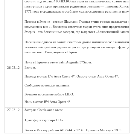
состоит под охраной ЮНЕСКО как один из паломнических храмов на пути 
пилигримов в храм привлекала редкостная реликвия — пуповина Христа. Р
1771 года в средневековом особняке хранятся древние рукописи и инкуна
Переезд в Эперне - сердце Шампани. Главная улица города называется « д
шампанских вин ». Всемирно известные марки этого вина представлены зде
Эпернэ - это бесконечные галереи, где вызревает «божественный напиток»
Посещение одного из самых известных домов шампанского: ознакомление 
технологией двойной ферментации и с дегустацией настоящего французск
шампанского. Возвращение в Париж.
Ночь в Париже в отеле Saint Augustin 3*Super.
Завтрак.
26.02.12
Переезд в отель BW Astra Opera 4*. Осмотр отеля Astra Opera 4*.
Свободное время для шопинга.
Вечером посещение кабаре LIDO.
Ночь в отеле BW Astra Opera 4*.
27.02.12
Завтрак. Check-out в отеле.
Трансфер в аэропорт CDG.
Вылет в Москву рейсом AF 2244 в 12:45.
Прилет в Москву в 19:35.