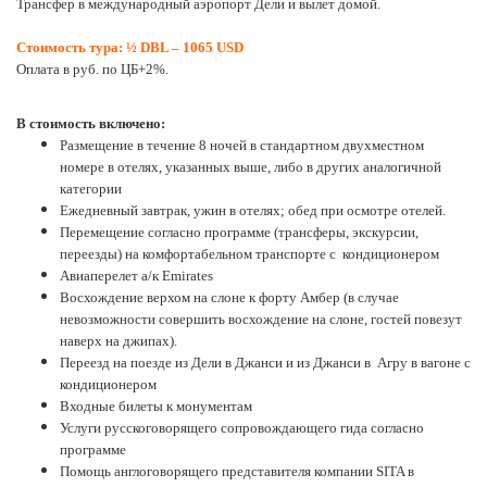
Трансфер в международный аэропорт Дели и вылет домой.
Стоимость ту
ра:
½ DBL – 1065 USD
Оплата в руб. по ЦБ+2%.
В стоимость включено:
Размещение в течение 8 ночей в стандартном двухместном
номере в отелях, указанных выше, либо в других аналогичной
категории
Ежедневный завтрак, ужин в отелях; обед при осмотре отелей.
Перемещение согласно программе (трансферы, экскурсии,
переезды) на комфортабельном транспорте с кондиционером
Авиаперелет а/к Emirates
Восхождение верхом на слоне к форту Амбер (в случае
невозможности совершить восхождение на слоне, гостей повезут
наверх на джипах).
Переезд на поезде из Дели в Джанси и из Джанси в Агру в вагоне с
кондиционером
Входные билеты к монументам
Услуги русскоговорящего сопровождающего гида согласно
программе
Помощь англоговорящего представителя компании SITA в