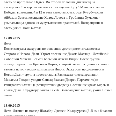
отель по программе. Отдых. Во второй половине дня выезд на
экскурсию. Экскурсия начнется с посещения Кутуб Минара - Башни
Победы, возведенной в 12 м веке наместником короля Кутуб-уд-дин
Айбаком. Затем посещение Храма Лотоса и Гробницы Хумаюна -
усыпальницы одного из мусульманских правителей. Возвращение в
отель, ужин. Ночь в отеле.
12.09.2015
Дели
После завтрака экскурсия по основным достопримечательностям
Старого и Нового Дели. Утром посещение Джама Масжид - Делийской
Соборной Мечети – самой большой мечети Индии. После группа
проедет вдоль стен Красного Форта, который является одним из самых
важных исторических комплексов Индии. Экскурсия продолжится в
Новом Дели – группа проедет вдоль Раджгхата - места кремации
Махатмы Ганди и увидит Сансад Бхаван (Дворец Парламента) и
Раштрапати Бхаван (Президентский дворец). Посещение храма Бирлы и
храма Дели - Гурудвару Бангла Сахиб. Возвращение в отель, ужин. Ночь в
отеле.
13.09.2015
Дели–Джанси на поезде Шатабди Джанси- Кхаджурахо (215 км / 6 часов)
с остановкой в Орчхе.