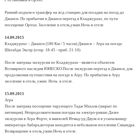
Ранний подъем и трансфер на ж/д станцию для посадки на поезд до
Джанси. По прибытии в Джанси переезд в Кхаджурахо, по пути
посещение Орчхи. Заселение в отель,ужин.Ночь в отеле.
14.09.2015
Кхаджурахо – Джанси (180 Км / 5 часов) Джанси – Агра на поезде
Шатабди Экспр (отпр. 18:45 - приб. 21:10)
После завтрака экскурсия по Кхаджурахо - является объектом
Всемирного наследия ЮНЕСКО.После экскурсии переезд в Джанси, для
продолжения путешествия на поезде в Агру. По прибытии в Агру
заселение в отель, ужин. Ночь в отеле.
15.09.2015
Агра
После завтрака посещение чарующего Тадж Махала (закрыт по
пятницам). Непродолжительная поездка на электро-рикше.Далее
экскурсии в Агра Форте, в мавзолей Итмад-уд-Даула и в усыпальницу
императора Акбара,которая находится в небольшом поселении Сикандра.
Возвращение в отель,ужин.Ночь в отеле.