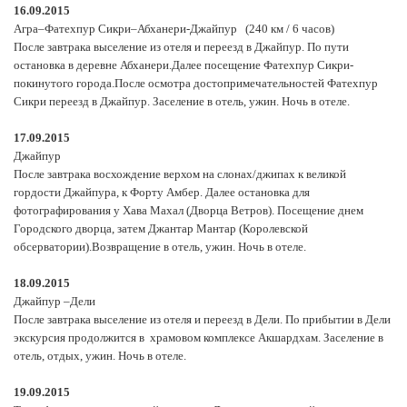
16.09.2015
Агра–Фатехпур Сикри–Абханери-Джайпур (240 км / 6 часов)
После завтрака выселение из отеля и переезд в Джайпур. По пути
остановка в деревне Абханери.Далее посещение Фатехпур Сикри-
покинутого города.После осмотра достопримечательностей Фатехпур
Сикри переезд в Джайпур. Заселение в отель, ужин. Ночь в отеле.
17.09.2015
Джайпур
После завтрака восхождение верхом на слонах/джипах к великой
гордости Джайпура, к Форту Амбер. Далее остановка для
фотографирования у Хава Махал (Дворца Ветров). Посещение днем
Городского дворца, затем Джантар Мантар (Королевской
обсерватории).Возвращение в отель, ужин. Ночь в отеле.
18.09.2015
Джайпур –Дели
После завтрака выселение из отеля и переезд в Дели. По прибытии в Дели
экскурсия продолжится в храмовом комплексе Акшардхам. Заселение в
отель, отдых, ужин. Ночь в отеле.
19.09.2015