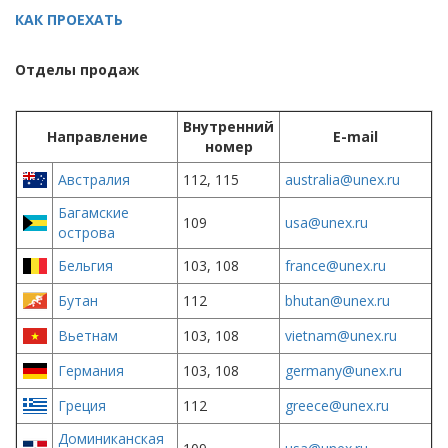
КАК ПРОЕХАТЬ
Отделы продаж
Внутренний
Направление
E-mail
номер
Австралия
112, 115
australia@unex.ru
Багамские
109
usa@unex.ru
острова
Бельгия
103, 108
france@unex.ru
Бутан
112
bhutan@unex.ru
Вьетнам
103, 108
vietnam@unex.ru
Германия
103, 108
germany@unex.ru
Греция
112
greece@unex.ru
Доминиканская