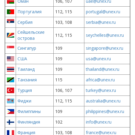
Оман
106, 107
uae@unex.ru
Португалия
112, 115
portugal@unex.ru
Сербия
103, 108
serbia@unex.ru
Сейшельские
112, 115
seychelles@unex.ru
острова
Сингапур
109
singapore@unex.ru
США
109
usa@unex.ru
Таиланд
109
thailand@unex.ru
Танзания
115
africa@unex.ru
Турция
106, 107
turkey@unex.ru
Фиджи
112, 115
australia@unex.ru
Филиппины
109
philippines@unex.ru
Финляндия
102
info@unex.ru
Франция
103, 108
france@unex.ru