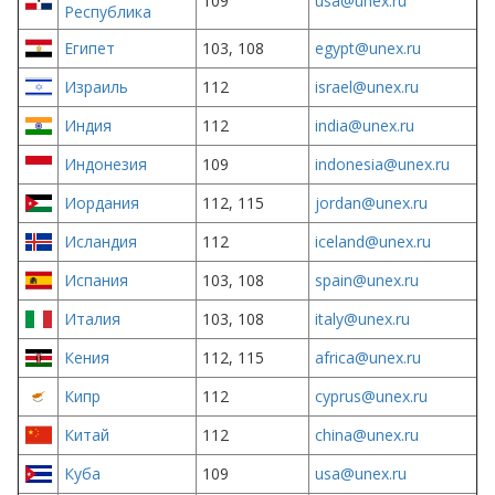
109
usa@unex.ru
Республика
Египет
103, 108
egypt@unex.ru
Израиль
112
israel@unex.ru
Индия
112
india@unex.ru
Индонезия
109
indonesia@unex.ru
Иордания
112, 115
jordan@unex.ru
Исландия
112
iceland@unex.ru
Испания
103, 108
spain@unex.ru
Италия
103, 108
italy@unex.ru
Кения
112, 115
africa@unex.ru
Кипр
112
cyprus@unex.ru
Китай
112
china@unex.ru
Куба
109
usa@unex.ru