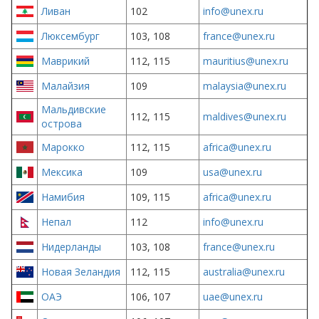
Ливан
102
info@unex.ru
Люксембург
103, 108
france@unex.ru
Маврикий
112, 115
mauritius@unex.ru
Малайзия
109
malaysia@unex.ru
Мальдивские
112, 115
maldives@unex.ru
острова
Марокко
112, 115
africa@unex.ru
Мексика
109
usa@unex.ru
Намибия
109, 115
africa@unex.ru
Непал
112
info@unex.ru
Нидерланды
103, 108
france@unex.ru
Новая Зеландия
112, 115
australia@unex.ru
ОАЭ
106, 107
uae@unex.ru