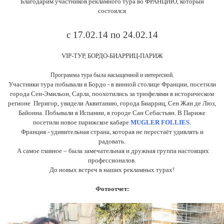
Благодарим участников рекламного тура во ФРАНЦИЮ
,
который
состоялся
с 17.02.14 по 24.02.14
VIP-ТУР, БОРДО-БИАРРИЦ-ПАРИЖ
Программа тура была насыщенной и интересной.
Участники тура побывали в Бордо - в винной столице Франции, посетили
города Сен-Эмильон, Сарла, поохотились за трюфелями в историческом
регионе Перигор, увидели Аквитанию, города Биарриц, Сен Жан де Люз,
Байонна. Побывали в Испании, в городе Сан Себастьян. В Париже
посетили новое парижское кабаре
MUGLER FOLLIES
.
Франция - удивительная страна, которая не перестаёт удивлять и
радовать.
А самое главное – была замечательная и дружная группа настоящих
профессионалов.
До новых встреч в наших рекламных турах!
Фотоотчет: