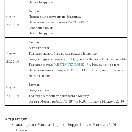
Ночь в Биаррице.
Завтрак.
6 день
Пешеходная экскурсия по Биаррицу.
Посещение и осмотр отеля
Du PALAIS 5*
.
22.02.14
Свободное время.
Ночь в Биаррице.
Завтрак.
Выезд из отеля.
7 день
Трансфер на автобусе на ж/д вокзал в Биаррице.
Выезд в Париж поездом в 10:13, приезд в Париж в 15:33 на Gare Montpa
23.02.14
Трансфер в отель
WESTIN VENDOME 4*+
. Размещение в отеле.
Посещение нового кабаре MUGLER FOLLIES с просмотром шоу.
Ночь в Париже.
Завтрак.
8 день
Выезд из отеля.
24.02.14
Трансфер в аэропорт для вылета в Москву.
Вылет в Москву рейсом AF 1844 в 16:00.
Прилет в Москву в 22:40
В тур входит:
авиаперелет Москва - Париж – Бордо, Париж-Москва а/к Air
France