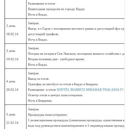
Размещение в отеле.
Пешеходная экскурсия по городу Бордо.
Ночь в Бордо.
Завтрак.
2 день
Выезд в г.Сарла
с посещением местного рынка и дегустацией фуа гра,
18.02.14
дегустацией трюфеля.
Ночь в Бордо.
Завтрак.
3 день
Поездка на полдня в Сен-Эмильон, посещение винного хозяйства с дегу
19.02.14
Вторая половина дня - свободное время.
Ночь в Бордо.
Завтрак.
Выезд из отеля.
4 день
Трансфер на автобусе из отеля в Бордо в Биарриц.
20.02.14
Размещение в отеле
SOFITEL BIARRITZ MIRAMAR THALASSA 5*
.
Осмотр отеля и центра талассотерапии.
Ночь в Биаррице.
Завтрак.
5 день
Процедуры талассотерапии:
1 релаксационная процедура (уникальная процедура, единственная во Ф
21.02.14
воде под руководством кинезитерапевта и 2 индивидуальные процедур