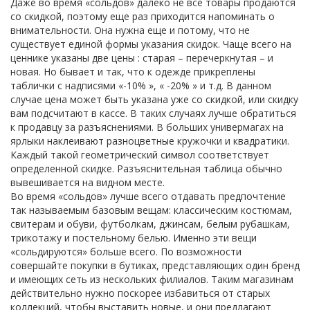
Даже во время «сольдов» далеко не все товары продаются
со скидкой, поэтому еще раз приходится напоминать о
внимательности. Она нужна еще и потому, что не
существует единой формы указания скидок. Чаще всего на
ценнике указаны две цены : старая – перечеркнутая – и
новая. Но бывает и так, что к одежде прикреплены
таблички с надписями «-10% », « -20% » и т.д. В данном
случае цена может быть указана уже со скидкой, или скидку
вам подсчитают в кассе. В таких случаях лучше обратиться
к продавцу за разъяснениями. В больших универмагах на
ярлыки наклеивают разноцветные кружочки и квадратики.
Каждый такой геометрический символ соответствует
определенной скидке. Разъяснительная таблица обычно
вывешивается на видном месте.
Во время «сольдов» лучше всего отдавать предпочтение
так называемым базовым вещам: классическим костюмам,
свитерам и обуви, футболкам, джинсам, белым рубашкам,
трикотажу и постельному белью. Именно эти вещи
«сольдируются» больше всего. По возможности
совершайте покупки в бутиках, представляющих один бренд
и имеющих сеть из нескольких филиалов. Таким магазинам
действительно нужно поскорее избавиться от старых
коллекций, чтобы выставить новые, и они предлагают