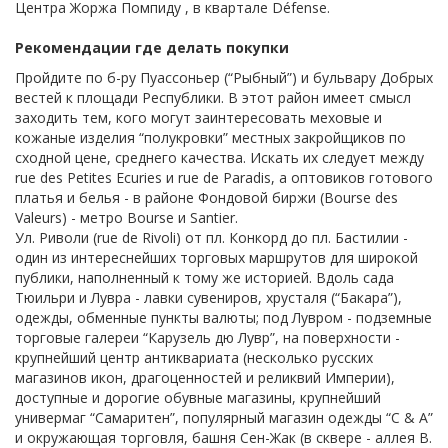
Центра Жоржа Помпиду , в квартале Défense.
Рекомендации где делать покупки
Пройдите по б-ру Пуассоньер (“Рыбный”) и бульвару Добрых
вестей к площади Республики. В этот район имеет смысл
заходить тем, кого могут заинтересовать меховые и
кожаные изделия “полукровки” местных закройщиков по
сходной цене, среднего качества. Искать их следует между
rue des Petites Ecuries и rue de Paradis, а оптовиков готового
платья и белья - в районе Фондовой биржи (Bourse des
Valeurs) - метро Bourse и Santier.
Ул. Риволи (rue de Rivoli) от пл. Конкорд до пл. Бастилии -
один из интереснейших торговых маршрутов для широкой
публики, наполненный к тому же историей. Вдоль сада
Тюильри и Лувра - лавки сувениров, хрусталя (“Бакара”),
одежды, обменные пункты валюты; под Лувром - подземные
торговые галереи “Карузель дю Лувр”, на поверхности -
крупнейший центр антиквариата (несколько русских
магазинов икон, драгоценностей и реликвий Империи),
доступные и дорогие обувные магазины, крупнейший
универмаг “Самаритен”, популярный магазин одежды “С & А”
и окружающая торговля, башня Сен-Жак (в сквере - аллея В.