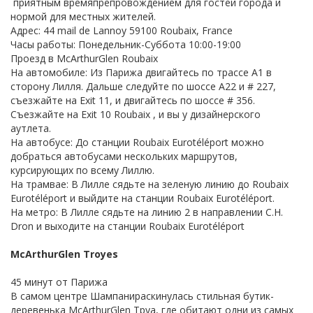
приятным времяпрепровождением для гостей города и
нормой для местных жителей.
Адрес: 44 mail de Lannoy 59100 Roubaix, France
Часы работы: Понедельник-Суббота 10:00-19:00
Проезд в McArthurGlen Roubaix
На автомобиле: Из Парижа двигайтесь по трассе А1 в
сторону Лилля. Дальше следуйте по шоссе А22 и # 227,
съезжайте на Exit 11, и двигайтесь по шоссе # 356.
Съезжайте на Exit 10 Roubaix , и вы у дизайнерского
аутлета.
На автобусе: До станции Roubaix Eurotéléport можно
добраться автобусами нескольких маршрутов,
курсирующих по всему Лиллю.
На трамвае: В Лилле сядьте на зеленую линию до Roubaix
Eurotéléport и выйдите на станции Roubaix Eurotéléport.
На метро: В Лилле сядьте на линию 2 в направлении C.H.
Dron и выходите на станции Roubaix Eurotéléport
McArthurGlen Troyes
45 минут от Парижа
В самом центре Шампанираскинулась стильная бутик-
деревенька McArthurGlen Труа, где обитают одни из самых