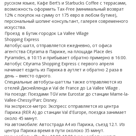
русском языке, Кафе Bert’s и Starbucks Coffee с террасами,
возможность оформить Tax-Free (минимальный возврат
12% с покупок на сумму от 175 евро в любом бутике),
персональный шопинг-консультант, галерея современного
искусства.
Проезд в Бутик-городок La Vallee Village
Shopping Express
Автобус-шатл, отправляется ежедневно, от офиса
агентства Cityrama в Париже, на площади Place des
Pyramides, в 10:15 и прибывает обратно примерно в 16:00.
Автобус Cityrama Shopping Express с первого апреля
начинает ездить из Парижа в аутлет и обратно 2 раза в
день – вместо одного.
Специальные автобусы-шаттлы также отправляются из
отелей Диснейленда и Val de France до La Vallee Village .
На поезде: Поездами TGV или Eurostar до станции Marne-la-
Vallee-Chessy/Parc Disney.
На экспрессе-метро: Экспресс отправляется из центра
Парижа (RER A) до станции Val d'Europe, поездка занимает
около 45 минут.
На автомобиле: Автострада А4 из Парижа, съезд 12.1. Из
центра Парижа время в пути околоко 35 минут.