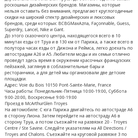
роскошных дизайнерских брендов. Магазины, которые
нельзя оставить без внимания, предлагают круглогодичные
скидки на широкий спектр дизайнерских и люксовых
брендов, среди которых: BCBGMaxAzria, Façonnable, Guess,
Superdry, Lancel, Nike и Gant.
До этого сказочного центра, находящегося всего в 10
минутах езды от Труа и в 130 км от Парижа, а также всего в
полутора часах езды от Дижона и Реймса, легко доехать по
автострадам А26 и А5. Любители моды и их семьи отлично
проведут здесь время в окружении красочных французских
пейзажей, заглянув в соблазнительные бары и
ресторанчики, а для детей мы организовали две детские
площадки.
Адрес: Voie du Bois 10150 Pont-Sainte-Marie, France
Часы работы: Понедельник-Пятница 10:00-19:00, Суббота
9:00-20:00, Воскресенье 9:00-19:00
Проезд в McArthurGlen Troyes
На автомобиле: С юга Парижа двигайтесь по автостраде А6
в сторону Лиона. Затем перейдите на автостраду А6 в
сторону Труа, а потом съезжайте на развязке 20 - Troyes
Centre / Ste Savine. Cледуйте указателям на All Directions /
Troyes and Chalons. Съезжайте на круговой развязке 3 по