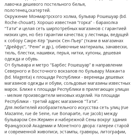
лавочка дешевого постельного белья,
полотенец,скатертей.
Окружение Монмартрского холма, бульвар Рошешуар (bd.
Roche-chouart). Хорошо известная “горка” - барахолка
“Тати” и целая сеть ширпотребных магазинов с гарантией
низких цен, но без гарантии качества; у лестницы, ведущей
к собору Сакре-Кёр “рынок Сен-Пьер” (ткани в магазинах
“Дрейфус”, “Ренн” и др.), обивочные материалы, занавески,
тюль, блестки, нашивки, перья, нитки, купоны, дешевая
одежда и обувь.
От бульвара и метро “Барбес Рошешуар” в направлении
Северного и Восточного вокзалов по бульвару Мажанта
(bd. Magenta) к площади Республики - вереницы дешевых
магазинов одежды и обуви, сольдовые магазины известных
марок. Ближе к площади Республики в прилегающих улицах
- мелкие производители меховых изделий. На площади
Республики - третий адрес магазинов “Тати”.
Для любителей изобразительного искусства сеть улиц (rue
Mazarine, rue de Seine, rue Bonaparte, rue Jacob) между
бульваром Сен-Жермен и набережной Сены вокруг здания
Французской Академии и Монетного двора: галереи старой
и современной живописи, эстампы, гравюры, литографии,