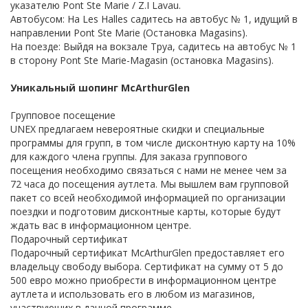
указателю Pont Ste Marie / Z.I Lavau.
Автобусом: На Les Halles садитесь на автобус № 1, идущий в
направлении Pont Ste Marie (Остановка Magasins).
На поезде: Выйдя на вокзале Труа, садитесь на автобус № 1
в сторону Pont Ste Marie-Magasin (остановка Magasins).
Уникальный шопинг McArthurGlen
Групповое посещение
UNEX предлагаем невероятные скидки и специальные
программы для групп, в том числе дисконтную карту на 10%
для каждого члена группы. Для заказа группового
посещения необходимо связаться с нами не менее чем за
72 часа до посещения аутлета. Мы вышлем вам групповой
пакет со всей необходимой информацией по организации
поездки и подготовим дисконтные карты, которые будут
ждать вас в информационном центре.
Подapoчный сepтификaт
Подарочный сертификат McArthurGlen предоставляет его
владельцу свободу выбора. Сертификат на сумму от 5 до
500 евро можно приобрести в информационном центре
аутлета и использовать его в любом из магазинов,
участвующих в данной программе.