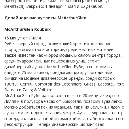
Часы работы: Пн.-Вс.: 10:00-19:00 (часы работы могут
меняться). Закрыто: 1 января, 1 мая и 25 декабря.
Дизайнерские аутлеты McArthurGlen
McArthurGlen Roubaix
15 минут от Лилля
Рубе – первый город, получивший престижное звание
«Города искусства и истории», среди местных жителей
также известен как «Город моды». В самом центре города,
среди очаровательных пешеходных улиц, стоит
дизайнерский аутлет McArthurGlen Рубе, в котором вы
найдете 75 магазинов, предлагающих круглогодичные
скидки на модные дизайнерские бренды, среди которых
18Crr81 Cerruti, Comptoir des Cotonniers, Guess, Lacoste, Petit
Bateau и Zadig & Voltaire.
McArthurGlen Рубе расположен всего в 20 минутах езды от
Лилля и в полутора часах от Брюсселя, поэтому туда легко
можно добраться как из Франции, так и из Бельгии. Рядом с
аутлетом есть даже станция метро. Аутлет украшает центр
города, являясь главной изюминкой масштабного плана его
реконструкции. Теперь дизайнерский шопинг стал