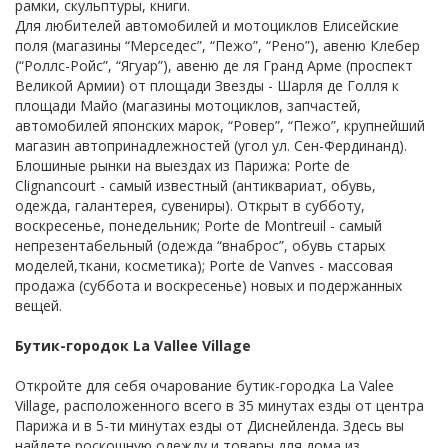
рамки, скульптуры, книги.
Для любителей автомобилей и мотоциклов Елисейские
поля (магазины “Мерседес”, “Пежо”, “Рено”), авеню Клебер
(“Роллс-Ройс”, “Ягуар”), авеню де ля Гранд Арме (проспект
Великой Армии) от площади Звезды - Шарля де Голля к
площади Майо (магазины мотоциклов, запчастей,
автомобилей японских марок, “Ровер”, “Пежо”, крупнейший
магазин автопринадлежностей (угол ул. Сен-Фердинанд).
Блошиные рынки на выездах из Парижа: Porte de
Clignancourt - самый известный (антиквариат, обувь,
одежда, галантерея, сувениры). Открыт в субботу,
воскресенье, понедельник; Porte de Montreuil - самый
непрезентабельный (одежда “внаброс”, обувь старых
моделей,ткани, косметика); Porte de Vanves - массовая
продажа (суббота и воскресенье) новых и подержанных
вещей.
Бутик-городок La Vallee Village
Откройте для себя очарование бутик-городка La Valee
Village, расположенного всего в 35 минутах езды от центра
Парижа и в 5-ти минутах езды от Диснейленда. Здесь вы
найдете роскошную одежду и товары для дома из