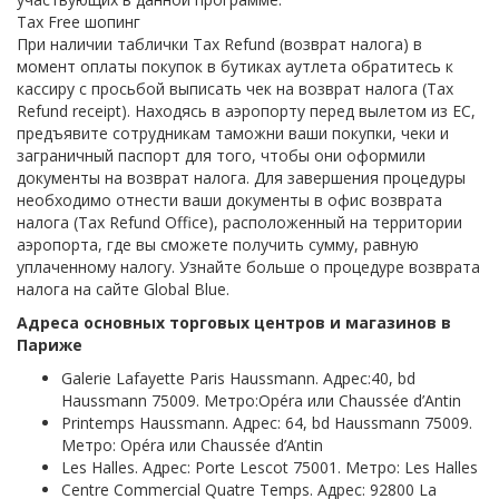
Tax Free шопинг
При наличии таблички Tax Refund (возврат налога) в
момент оплаты покупок в бутиках аутлета обратитесь к
кассиру с просьбой выписать чек на возврат налога (Tax
Refund receipt). Находясь в аэропорту перед вылетом из ЕС,
предъявите сотрудникам таможни ваши покупки, чеки и
заграничный паспорт для того, чтобы они оформили
документы на возврат налога. Для завершения процедуры
необходимо отнести ваши документы в офис возврата
налога (Tax Refund Office), расположенный на территории
аэропорта, где вы сможете получить сумму, равную
уплаченному налогу. Узнайте больше о процедуре возврата
налога на сайте Global Blue.
Адреса основных торговых центров и магазинов в
Париже
Galerie Lafayette Paris Haussmann. Адрес:40, bd
Haussmann 75009. Метро:Opéra или Chaussée d’Antin
Printemps Haussmann. Адрес: 64, bd Haussmann 75009.
Метро: Opéra или Chaussée d’Antin
Les Halles. Адрес: Porte Lescot 75001. Метро: Les Halles
Centre Commercial Quatre Temps. Адрес: 92800 La