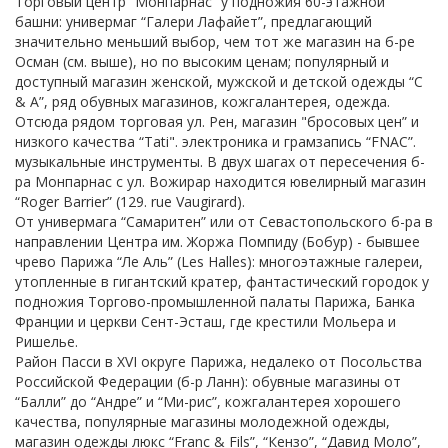
Торговый центр “Монпарнас” у подножия 60-этажной
башни: универмаг “Галери Лафайет”, предлагающий
значительно меньший выбор, чем тот же магазин на б-ре
Осман (см. выше), но по высоким ценам; популярный и
доступный магазин женской, мужской и детской одежды “С
& А”, ряд обувных магазинов, кожгалантерея, одежда.
Отсюда рядом торговая ул. Рен, магазин "бросовых цен” и
низкого качества “Tati". электроника и грамзапись “FNAC”.
музыкальные инструменты. В двух шагах от пересечения б-
ра Монпарнас с ул. Вожирар находится ювелирный магазин
“Roger Barrier” (129. rue Vaugirard).
От универмага “Самаритен” или от Севастопольского б-ра в
направлении Центра им. Жоржа Помпиду (Бобур) - бывшее
чрево Парижа “Ле Аль” (Les Halles): многоэтажные галереи,
утопленные в гигантский кратер, фантастический городок у
подножия Торгово-промышленной палаты Парижа, Банка
Франции и церкви Сент-Эсташ, где крестили Мольера и
Ришелье.
Район Пасси в XVI округе Парижа, недалеко от Посольства
Российской Федерации (б-р Ланн): обувные магазины от
“Балли” до “Андре” и “Ми-рис”, кожгалантерея хорошего
качества, популярные магазины молодежной одежды,
магазин одежды люкс “Franc & Fils”, “Кензо”, “Давид Моло”,