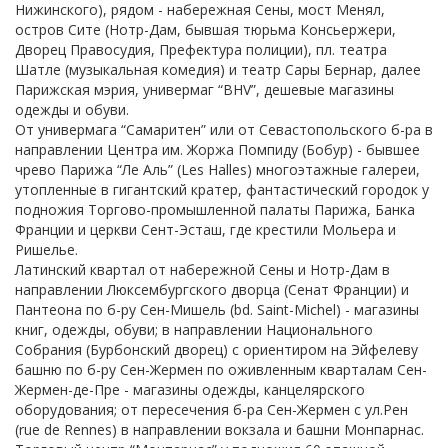
Нижинского), рядом - набережная Сены, мост Менял,
остров Сите (Нотр-Дам, бывшая тюрьма Консьержери,
Дворец Правосудия, Префектура полиции), пл. театра
Шатле (музыкальная комедия) и театр Сары Бернар, далее
Парижская мэрия, универмаг “BHV”, дешевые магазины
одежды и обуви.
От универмага “Самаритен” или от Севастопольского б-ра в
направлении Центра им. Жоржа Помпиду (Бобур) - бывшее
чрево Парижа “Ле Аль” (Les Halles) многоэтажные галереи,
утопленные в гигантский кратер, фантастический городок у
подножия Торгово-промышленной палаты Парижа, Банка
Франции и церкви Сент-Эсташ, где крестили Мольера и
Ришелье.
Латинский квартал от набережной Сены и Нотр-Дам в
направлении Люксембургского дворца (Сенат Франции) и
Пантеона по б-ру Сен-Мишель (bd. Saint-Michel) - магазины
книг, одежды, обуви; в направлении Национального
Собрания (Бурбонский дворец) с ориентиром на Эйфелеву
башню по б-ру Сен-Жермен по оживленным кварталам Сен-
Жермен-де-Пре - магазины одежды, канцелярского
оборудования; от пересечения б-ра Сен-Жермен с ул.Рен
(rue de Rennes) в направлении вокзала и башни Монпарнас.