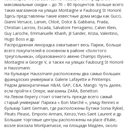
максимальные скидки – до 70 – 80 процентов. Больше всего
таких магазинов на улицах Montaigne и Faubourg St Honoré.
Здесь представлены такие известные дома моды как Gucci,
Gianni Versace, Lanvin, Chloé, Dolce & Gabbana, Prada,
Christian Lacroix, Escada, Salvatore Ferragamo, Calvin Klein,
Guy Laroche, Emmanuelle Khanh, Jil Sander, Krizia, Valentino,
Hugo Boss и др.
Распродажная лихорадка охватывает весь Париж, больше
всего покупателей в основном в районе «Золотого
треугольника», образованного авеню Champs Elysees,
Montaigne и George V, а также на улицах Faubourg St Honoré
и Haussmann.
На бульваре Haussmann расположены два самых больших
французских универмага: Galerie Lafayette и Printemps.
Рядом демократичные H&M, GAP, C&A, Mango. Чуть далее,
если пройти к Опере, магазины ZARA, Benetton.
На Левом берегу стоит отметить прежде всего самый
старый универмаг Парижа « Bon Marché », улицу Rennes и
бульвар Saint Germain, где расположены бутики Sonia Rykiel,
Pleats Please, Emporio Armani, Kenzo,Yves-Saint Laurent и др.
Большие торговые центры расположены на place d’Italie,
возле вокзала Montparnasse, на площади Мадлен, около