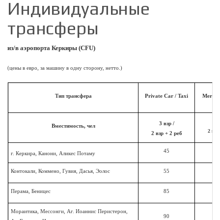
Индивидуальные
трансферы
из/в аэропорта Керкиры (CFU)
(цены
в евро, за машину в одну сторону,
нетто.)
Тип трансфера
Private Car / Taxi
Mercede
3 
3 взр /
Вместимость, чел
2 взр
2 взр + 2 реб
45
г. Керкира, Канони, Аликес Потаму
Контокали, Коммено, Гувия, Дасья, Эолос
55
Перама, Беницес
85
Мораитика, Мессонги, Аг. Иоаннис Перистерон,
90