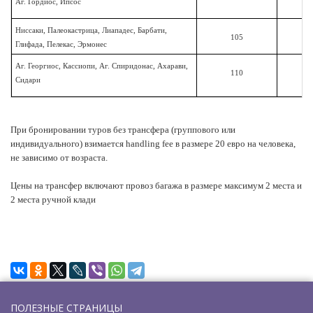
Аг. Гордиос, Ипсос
Ниссаки, Палеокастрица, Лиападес, Барбати,
105
Глифада, Пелекас, Эрмонес
Аг. Георгиос, Кассиопи, Аг. Спиридонас, Ахарави,
110
Сидари
При бронировании туров без трансфера (группового или
индивидуального) взимается handling fee в размере 20 евро на человека,
не зависимо от возраста.
Цены на трансфер включают провоз багажа в размере максимум 2 места и
2 места ручной клади
ПОЛЕЗНЫЕ СТРАНИЦЫ