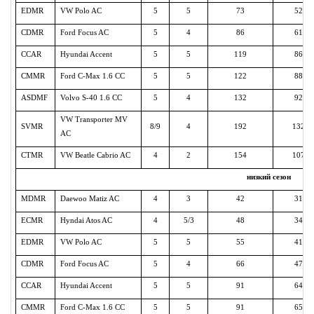
EDMR
VW Polo AC
5
5
73
52
CDMR
Ford Focus AC
5
4
86
61
CCAR
Hyundai Accent
5
5
119
86
CMMR
Ford C-Max 1.6 СС
5
5
122
88
ASDMF
Volvo S-40 1.6 CC
5
4
132
92
VW Transporter MV
SVMR
8/9
4
192
132
AC
CTMR
VW Beatle Cabrio AC
4
2
154
107
низкий сезон
MDMR
Daewoo Matiz AC
4
3
42
31
ECMR
Hyndai Atos AC
4
5/3
48
34
EDMR
VW Polo AC
5
5
55
41
CDMR
Ford Focus AC
5
4
66
47
CCAR
Hyundai Accent
5
5
91
64
CMMR
Ford C-Max 1.6 СС
5
5
91
65