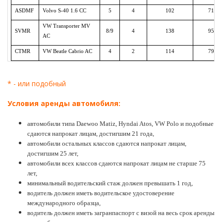
ASDMF
Volvo S-40 1.6 CC
5
4
102
71
VW Transporter MV
SVMR
8/9
4
138
95
AC
CTMR
VW Beatle Cabrio AC
4
2
114
79
* - или подобный
Условия аренды автомобиля:
автомобили типа Daewoo Matiz, Hyndai Atos, VW Polo и подобные
сдаются напрокат лицам, достигшим 21 года,
автомобили остальных классов сдаются напрокат лицам,
достигшим 25 лет,
автомобили всех классов сдаются напрокат лицам не старше 75
лет,
минимальный водительский стаж должен превышать 1 год,
водитель должен иметь водительское удостоверение
международного образца,
водитель должен иметь загранпаспорт с визой на весь срок аренды