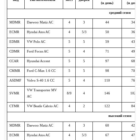
(в день)
(в день)
средний сезон
MDMR
Daewoo Matiz AC
4
3
44
34
ECMR
Hyndai Atos AC
4
5/3
50
36
EDMR
VW Polo AC
5
5
59
43
CDMR
Ford Focus AC
5
4
71
49
CCAR
Hyundai Accent
5
5
97
68
CMMR
Ford C-Max 1.6 СС
5
5
98
70
ASDMF
Volvo S-40 1.6 CC
5
4
110
76
VW Transporter MV
SVMR
8/9
4
146
102
AC
CTMR
VW Beatle Cabrio AC
4
2
122
84
высокий сезон
MDMR
Daewoo Matiz AC
4
3
60
42
ECMR
Hyndai Atos AC
4
5/3
67
47