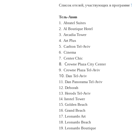
Список отелей, участвующих в программе
Тель-Авив
1. Abratel Suites
2. Al Boutique Hotel
3. A
rcadia Tower
4. Art Plus
5. Carlton Tel-Aviv
6. Cinema
7. Center Chic
8. C
rowne Plaza City Center
9. С
rowne Plaza Tel-Aviv
10.
Dan Tel-Aviv
11. Dan Panorama Tel-Aviv
12. Deborah
13. Herods Tel-Aviv
Isrotel Tower
14.
15. Golden Beach
16. Grand Beach
17. Leonardo Art
18. Leonardo Beach
19. Leonardo Boutique