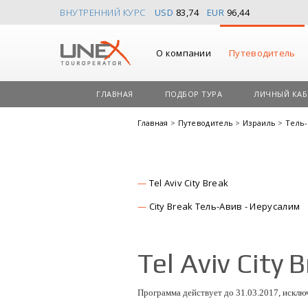
ВНУТРЕННИЙ КУРС
USD
83,74
EUR
96,44
О компании
Путеводитель
ГЛАВНАЯ
ПОДБОР ТУРА
ЛИЧНЫЙ КАБ
Главная
>
Путеводитель
>
Израиль
>
Тель
Tel Aviv City Break
City Break Тель-Авив - Иерусалим
Tel Aviv City 
Программа действует до 31.03.2017, исключа