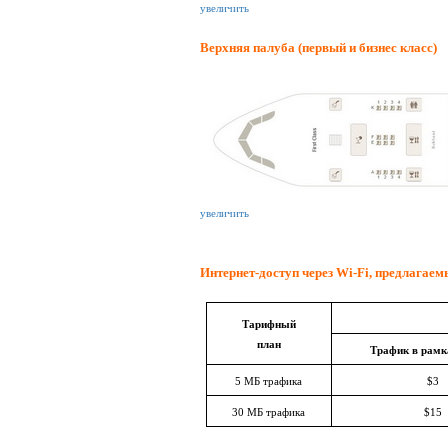
увеличить
Верхняя палуба (первый и бизнес класс)
увеличить
Интернет-доступ через Wi-Fi, предлагае
Тарифный
план
Трафик в рамк
5 МБ трафика
$3
30 МБ трафика
$15