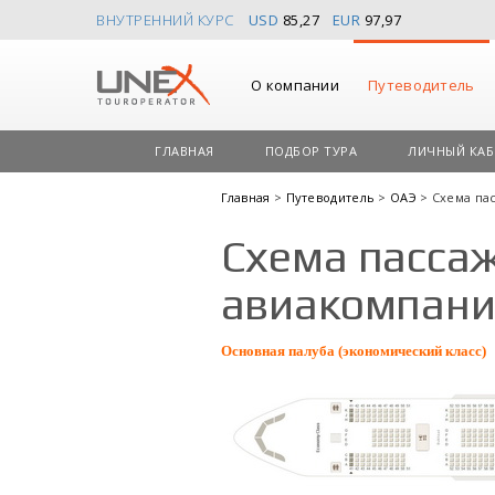
ВНУТРЕННИЙ КУРС
USD
85,27
EUR
97,97
О компании
Путеводитель
ГЛАВНАЯ
ПОДБОР ТУРА
ЛИЧНЫЙ КАБ
Главная
>
Путеводитель
>
ОАЭ
> Схема па
Схема пассаж
авиакомпани
Основная палуба (экономический класс)