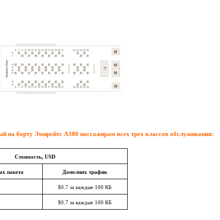
мый на борту Эмирейтс A380 пассажирам всех трех классов обслуживания:
Стоимость, USD
ах пакета
Дополнит. трафик
$0.7 за каждые 100 КБ
$0.7 за каждые 100 КБ