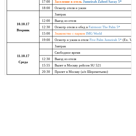
17:00
Заселение в отель
Jumeirah Zabeel Saray 5*
18:00
Осмотр отеля и ужин
Завтрак
12:00
Выезд из отеля
10.10.17
12:30
Осмотр отеля и обед в
Fairmont The Palm 5*
Вторник
15:00
Знакомство с парком
IMG World
19:00
Осмотр и ужин в отеле
Five Palm Jumeirah 5*
(Ex. Vice
Завтрак
Свободное время
11.10.17
12:30
Выезд из отеля
Среда
15:55
Вылет в Москву рейсом SU 521
20:30
Прилет в Москву (а/п Шереметьево)