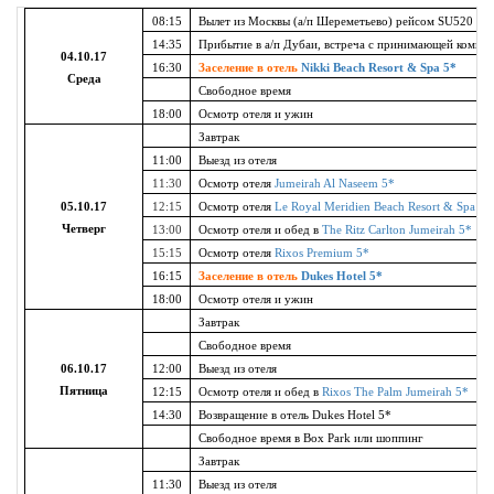
08:15
Вылет из Москвы (а/п Шереметьево) рейсом SU520
14:35
Прибытие в а/п Дубаи, встреча с принимающей компа
04.10.17
16:30
Заселение в отель
Nikki Beach Resort & Spa 5*
Среда
Свободное время
18:00
Осмотр отеля и ужин
Завтрак
11:00
Выезд из отеля
11:30
Осмотр отеля
Jumeirah Al Naseem 5*
05.10.17
12:15
Осмотр
отеля
Le Royal Meridien Beach Resort & Spa 5*
Четверг
13:00
Осмотр отеля и обед в
The Ritz Carlton Jumeirah 5*
15:15
Осмотр отеля
Rixos Premium 5*
16:15
Заселение в отель
Dukes Hotel 5*
18:00
Осмотр отеля и ужин
Завтрак
Свободное время
06.10.17
12:00
Выезд из отеля
Пятница
12:15
Осмотр отеля и обед в
Rixos The Palm Jumeirah 5*
14:30
Возвращение в отель Dukes Hotel 5*
Свободное время в Box Park или шоппинг
Завтрак
11:30
Выезд из отеля