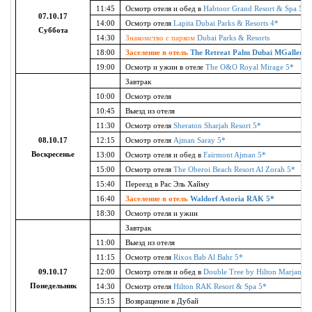
11:45
Осмотр отеля и обед в
Habtoor Grand Resort & Spa 5*
07.10.17
14:00
Осмотр отеля
Lapita Dubai Parks & Resorts 4*
Суббота
14:30
Знакомство с парком
Dubai Parks & Resorts
18:00
Заселение
в
отель
The Retreat Palm Dubai MGallery b
19:00
Осмотр и ужин в отеле
The O&O Royal Mirage 5*
Завтрак
10:00
Осмотр отеля
10:45
Выезд из отеля
11:30
Осмотр
отеля
Sheraton Sharjah Resort 5*
08.10.17
12:15
Осмотр отеля
Ajman Saray 5*
Воскресенье
13:00
Осмотр отеля и обед в
Fairmont Ajman 5*
15:00
Осмотр
отеля
The Oberoi Beach Resort Al Zorah 5*
15:40
Переезд в Рас Эль Хайму
16:40
Заселение в отель
Waldorf Astoria RAK 5*
18:30
Осмотр отеля и ужин
Завтрак
11:00
Выезд из отеля
11:15
Осмотр отеля
Rixos Bab Al Bahr 5*
09.10.17
12:00
Осмотр отеля и обед в
Double Tree by Hilton Marjan Is
Понедельник
14:30
Осмотр отеля
Hilton RAK Resort & Spa 5*
15:15
Возвращение в Дубай