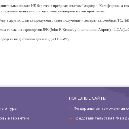
лнительная оплата НЕ берется в пределах штатов Флорида и Калифорния, а т
тановленные пунктами проката, участвующими в этой программе;
Way в других штатах предусматривает получение и возврат автомобиля ТОЛЬК
 только из аэропортов JFK (John F. Kennedy International Airport) и LGA (LaGu
средств не доступны для аренды One-Way.
ПОЛЕЗНЫЕ САЙТЫ
ные туры
Федеральная таможенная с
овые гарантии
Представительства РФ за 