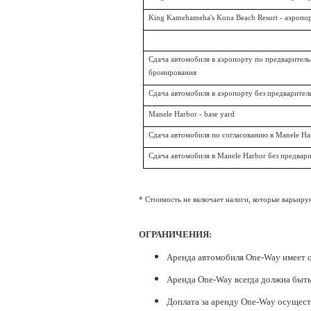
King Kamehameha's Kona Beach Resort -
аэропо
Сдача автомобиля в аэропорту по предварител
бронирования
Сдача автомобиля в аэропорту без предварител
Manele Harbor - base yard
Сдача автомобиля по согласованию в Manele Ha
Сдача автомобиля в Manele Harbor без предвар
* Стоимость не включает налоги, которые ва
ОГРАНИЧЕНИЯ:
Аренда автомобиля One-Way имеет о
Аренда One-Way всегда должна бы
Доплата за аренду One-Way осуществ