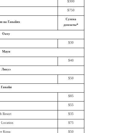
$300
$750
Сумма
и на Гавайях
доплаты*
Оаху
$30
Мауи
$40
Лихуэ
$50
Гавайи
$85
$55
h Resort
$35
 Location
$75
рт
Kona
$50