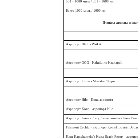
501 - 1000 миль / 801 - 1600 км.
Более 1000 миль / 1600 км.
Пункты аренды и сдач
Аэропорт HNL - Waikiki
Аэропорт
OGG - Kahului to Kaanapali
Аэропорт Lihue - Sheraton/Poipu
Аэропорт Hilo - Kona аэропорт
Аэропорт Kona - аэропорт Hilo
Аэропорт
Kona - King Kamehameha's Kona Beac
Fairmont Orchid -
аэропорт
Kona/Hilo
или
Dollar
King Kamehameha's Kona Beach Resort -
аэропо