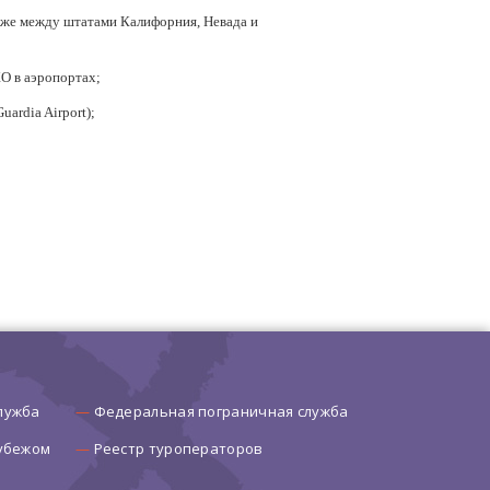
акже между штатами Калифорния, Невада и
О в аэропортах;
ardia Airport);
лужба
Федеральная пограничная служба
рубежом
Реестр туроператоров