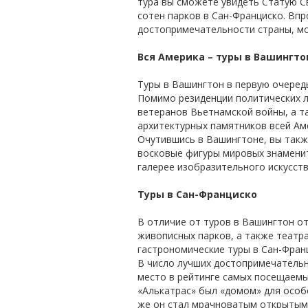
тура вы сможете увидеть Статую С
сотен парков в Сан-Франциско. Вп
достопримечательности страны, мо
Вся Америка – туры в Вашингто
Туры в Вашингтон в первую очеред
Помимо резиденции политических 
ветеранов Вьетнамской войны, а т
архитектурных памятников всей Ам
Очутившись в Вашингтоне, вы такж
восковые фигуры мировых знаменит
галерее изобразительного искусств
Туры в Сан-Франциско
В отличие от туров в Вашингтон о
живописных парков, а также театр
гастрономические туры в Сан-Фран
В число лучших достопримечательн
место в рейтинге самых посещаемы
«Алькатрас» был «домом» для особо
же он стал мрачноватым открытым