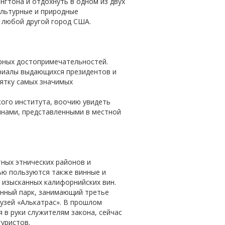
гтона и отдохнуть в одном из двух
ультурные и природные
о любой другой город США.
урных достопримечательностей.
риалы выдающихся президентов и
ятку самых значимых
ого института, воочию увидеть
инами, представленными в местной
ных этнических районов и
ью пользуются также винные и
 изысканных калифорнийских вин.
нный парк, занимающий третье
узей «Алькатрас». В прошлом
 в руки служителям закона, сейчас
уристов.