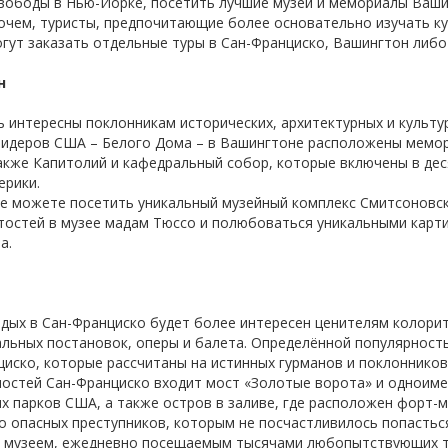
вободы в Нью-Йорке, посетить лучшие музеи и мемориалы Вашин
рочем, туристы, предпочитающие более основательно изучать к
гут заказать отдельные туры в Сан-Франциско, Вашингтон либ
н
ь интересны поклонникам исторических, архитектурных и культ
лидеров США – Белого Дома – в Вашингтоне расположены мемо
акже Капитолий и кафедральный собор, которые включены в дес
ерики.
е можете посетить уникальный музейный комплекс Смитсоновск
остей в музее мадам Тюссо и полюбоваться уникальными карт
а.
тдых в Сан-Франциско будет более интересен ценителям колорит
альных постановок, оперы и балета. Определённой популярност
циско, которые рассчитаны на истинных гурманов и поклонников
остей Сан-Франциско входит мост «Золотые ворота» и одноиме
х парков США, а также остров в заливе, где расположен форт-м
 опасных преступников, которым не посчастливилось попасться
 музеем, ежедневно посещаемым тысячами любопытствующих т