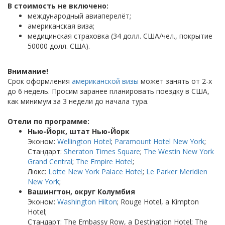
В стоимость не включено:
международный авиаперелёт;
американская виза;
медицинская страховка (34 долл. США/чел., покрытие
50000 долл. США).
Внимание!
Срок оформления
американской визы
может занять от 2-х
до 6 недель. Просим заранее планировать поездку в США,
как минимум за 3 недели до начала тура.
Отели по программе:
Нью-Йорк, штат Нью-Йорк
Эконом:
Wellington Hotel
;
Paramount Hotel New York
;
Стандарт:
Sheraton Times Square
;
The Westin New York
Grand Central
;
The Empire Hotel
;
Люкс:
Lotte New York Palace Hote
l
;
Le Parker Meridien
New York
;
Вашингтон, округ Колумбия
Эконом:
Washington Hilton
; Rouge Hotel, a Kimpton
Hotel;
Стандарт: The Embassy Row, a Destination Hotel; The