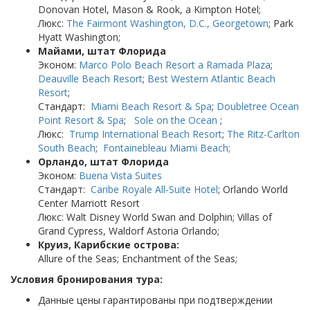
Donovan Hotel, Mason & Rook, a Kimpton Hotel;
Люкс:
The Fairmont Washington, D.C., Georgetown
; Park
Hyatt Washington;
Майами, штат Флорида
Эконом:
Marco Polo Beach Resort a Ramada Plaza
;
Deauville Beach Resort
;
Best Western Atlantic Beach
Resort
;
Стандарт:
Miami Beach Resort & Spa
;
Doubletree Ocean
Point Resort & Spa
;
Sole on the Ocean
;
Люкс:
Trump International Beach Resort
;
The Ritz-Carlton
South Beach
;
Fontainebleau Miami Beach;
Орландо, штат Флорида
Эконом:
Buena Vista Suites
Стандарт:
Caribe Royale All-Suite Hotel
; Orlando World
Center Marriott Resort
Люкс: Walt Disney World Swan and Dolphin; Villas of
Grand Cypress, Waldorf Astoria Orlando;
Круиз, Карибские острова:
Allure of the Seas; Enchantment of the Seas;
Условия бронирования тура:
Данные цены гарантированы при подтверждении