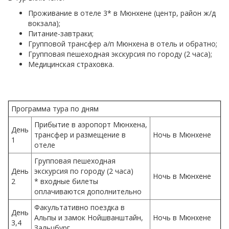
Проживание в отеле 3* в Мюнхене
(центр, район ж/д
вокзала);
Питание-завтраки;
Групповой трансфер а/п Мюнхена в отель и обратно;
Групповая пешеходная экскурсия по городу (2 часа);
Медицинская страховка.
Программа тура по дням
Прибытие в аэропорт Мюнхена,
День
трансфер и размещение в
Ночь в Мюнхене
1
отеле
Групповая пешеходная
День
экскурсия по городу (2 часа)
Ночь в Мюнхене
2
* входные билеты
оплачиваются дополнительно
Факультативно поездка в
День
Альпы и замок Нойшванштайн,
Ночь в Мюнхене
3,4
Зальцбург