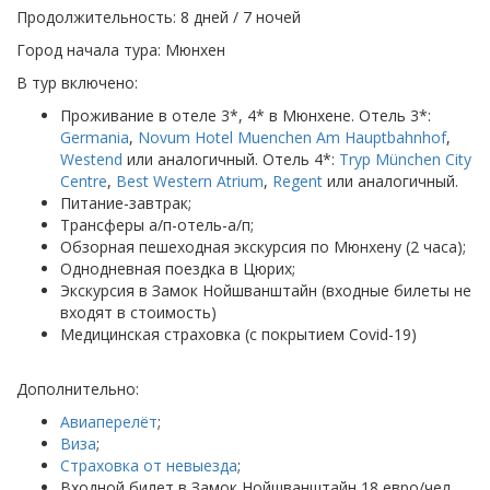
Продолжительность: 8 дней / 7 ночей
Город начала тура: Мюнхен
В тур включено:
Проживание в отеле 3*, 4* в Мюнхене. Отель 3*:
Germania
,
Novum Hotel Muenchen Am Hauptbahnhof
,
Westend
или аналогичный. Отель 4*:
Tryp München City
Centre
,
Best Western Atrium
,
Regent
или аналогичный.
Питание-завтрак;
Трансферы а/п-отель-а/п;
Обзорная пешеходная экскурсия по Мюнхену (2 часа);
Однодневная поездка в Цюрих;
Экскурсия в Замок Нойшванштайн (входные билеты не
входят в стоимость)
Медицинская страховка (с покрытием Covid-19)
Дополнительно:
Авиаперелёт
;
Виза
;
Страховка от невыезда
;
Входной билет в Замок Нойшванштайн 18 евро/чел.