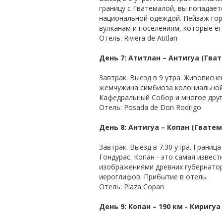
границу с Гватемалой, вы попадае
национальной одеждой. Пейзаж гор
вулканам и поселениям, которые е
Отель: Riviera de Atitlan
День 7: Атитлан – Антигуа (Гва
Завтрак. Выезд в 9 утра. Живописн
жемчужина симбиоза колониальной 
Кафедральный Собор и многое друг
Отель: Posada de Don Rodrigo
День 8: Антигуа – Копан (Гватем
Завтрак. Выезд в 7.30 утра. Границ
Гондурас. Копан - это самая извес
изображениями древних губернатор
иероглифов. Прибытие в отель.
Отель: Plaza Copan
День 9: Копан – 190 км - Киригуа