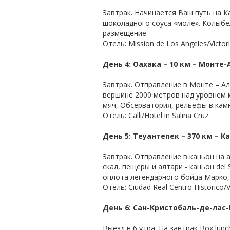
Завтрак. Начинается Ваш путь на К
шоколадного соуса «моле». Колыбел
размещение.
Отель: Mission de Los Angeles/Victor
День 4: Оахака – 10 км – Монте-
Завтрак. Отправление в Монте – А
вершине 2000 метров над уровнем м
мяч, Обсерватория, рельефы в камн
Отель: Calli/Hotel in Salina Cruz
День 5: Теуантепек – 370 км – 
Завтрак. Отправление в каньон на 
скал, пещеры и алтари - каньон del
оплота легендарного бойца Марко, S
Отель: Ciudad Real Centro Historico/V
День 6: Сан-Кристобаль-де-лас-
Выезд в 6 утра. На завтрак Box lun