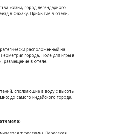
ства жизни, город легендарного
езд в Оахаку. Прибытие в отель,
тратегически расположенный на
 Геометрия города, Поле для игры в
к, размещение в отеле.
стений, сползающие в воду с высоты
емно: до самого индейского города,
ватемала)
ачивается туристами). Пересекая