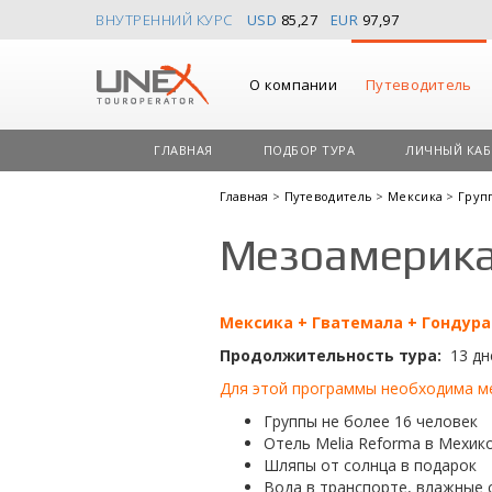
ВНУТРЕННИЙ КУРС
USD
85,27
EUR
97,97
О компании
Путеводитель
ГЛАВНАЯ
ПОДБОР ТУРА
ЛИЧНЫЙ КАБ
Главная
>
Путеводитель
>
Мексика
>
Груп
Мезоамерик
Мексика + Гватемала + Гондура
Продолжительность тура:
13 дн
Для этой программы необходима м
Группы не более 16 человек
Отель Melia Reforma в Мехико 
Шляпы от солнца в подарок
Вода в транспорте, влажные 