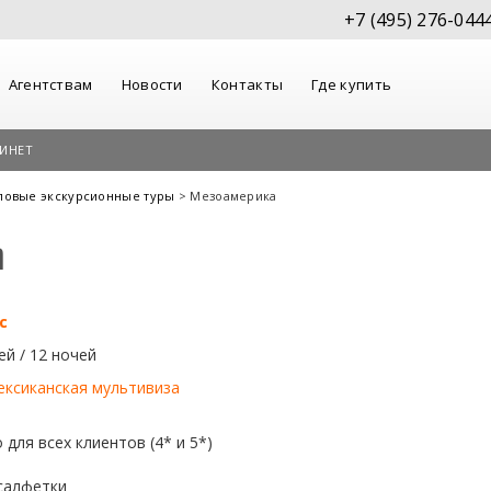
+7 (495) 276-044
Агентствам
Новости
Контакты
Где купить
ИНЕТ
повые экскурсионные туры
> Мезоамерика
а
с
ей / 12 ночей
ексиканская мультивиза
для всех клиентов (4* и 5*)
салфетки