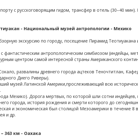
порту с русскоговорящим гидом, трансфер в отель (30–40 мин).
тиуакан - Национальный музей антропологии - Мехико
Обзорную экскурсию по городу, посещение Пирамид Теотиуакана
с фантастическим антропологическим симбиозом (индейцы, мет
урным центром самой интересной страны Американского контин
Сокало, развалины древнего города ацтеков Теночтитлан, Кафе
дарного Диего Риверы).
йший музей Латинской Америки,прослеживающий всю историческ
.
рода Мехико). Дорога мертвых, по которой шли сотни индейцев, в
внего города, история рождения и смерти которого до сегодняшн
ческая и экономическая был столицой Мезоамерики в течение 8 в
я и др.
 – 363 км - Оахака