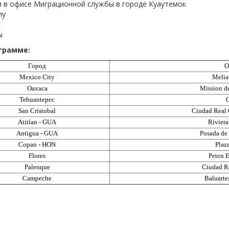
и в офисе Миграционной службы в городе Куаутемок
лу
с
ы
грамме:
Город
О
Mexico City
Melia
Oaxaca
Mission d
Tehuantepec
C
San Cristobal
Ciudad Real 
Atitlan - GUA
Riviera
Antigua - GUA
Posada de
Copan - HON
Plaz
Flores
Peten 
Palenque
Ciudad R
Campeche
Baluarte