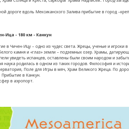
 Храм Солнца и Креста, саркофаг Храма Надписей.. Город-загадк
сной дороге вдоль Мексиканского Залива прибытие в город –кре
н-Ица - 180 км - Канкун
тие в Чичен-Ицу – одно из чудес света. Жрецы, ученые и игроки 
елого камня и «глаз» земли – подземных озер. Храмы, датирующ
спели увидеть испанцев, оставлены были своим народом и забыт
я наука родилась в одном из таких городов. Философия и истори
серватория, Поле для Игры в мяч, Храм Великого Жреца. По дор
. Прибытие в Канкун.
сфер в аэропорт.