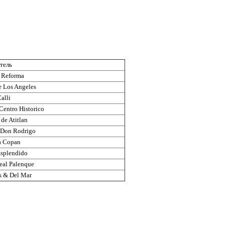
тель
 Reforma
e Los Angeles
alli
Centro Historico
 de Atitlan
 Don Rodrigo
a Copan
Esplendido
eal Palenque
s & Del Mar