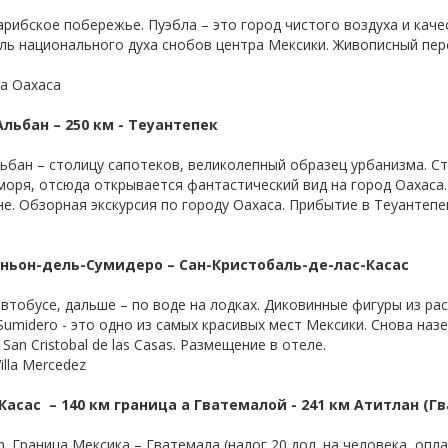
арибское побережье. Пуэбла – это город чистого воздуха и каче
ь национального духа снобов центра Мексики. Живописный пере
ia Oaxaca
Альбан – 250 км - Теуантепек
льбан – столицу сапотеков, великолепный образец урбанизма. С
оря, отсюда открывается фантастический вид на город Oaxaca.
е. Обзорная экскурсия по городу Oaxaca. Прибытие в Теуантепе
Каньон-дель-Сумидеро – Сан-Кристобаль-де-лас-Касас
автобусе, дальше – по воде на лодках. Диковинные фигуры из ра
 Sumidero - это одно из самых красивых мест Мексики. Снова наз
an Cristobal de las Casas. Размещение в отеле.
illa Mercedez
Касас – 140 км граница а Гватемалой - 241 км Атитлан (Г
ch. Граница Мексика – Гватемала (налог 20 дол. на человека, опл