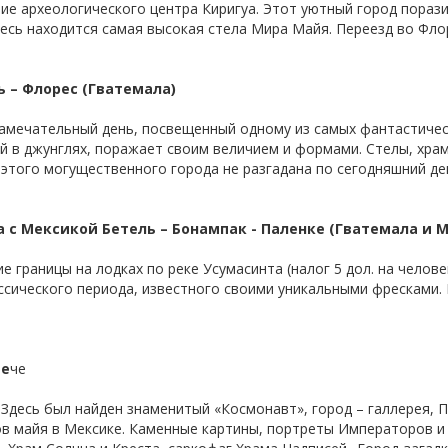
ние археологического центра Киригуа. Этот уютный город пораз
есь находится самая высокая стела Мира Майя. Переезд во Фло
ь – Флорес (Гватемала)
 замечательный день, посвещенный одному из самых фантастичес
й в джунглях, поражает своим величием и формами. Стелы, хра
этого могущественного города не разгадана по сегодняшний ден
ца с Мексикой Бетель – Бонампак - Паленке (Гватемала и 
ие границы на лодках по реке Усумасинта (налог 5 дол. на челов
ссического периода, известного своими уникальными фресками.
пе
че
. Здесь был найден знаменитый «Космонавт», город – галлерея, 
ов майя в Мексике. Каменные картины, портреты Императоров и