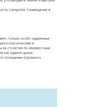
а, утопающий в лианах и высоких
пость Campeche. Размещение в
в мяч: только особо одаренные
иеся классическим и
ы на столетия по неизвестным
я как единое целое.
оге посещение огромного