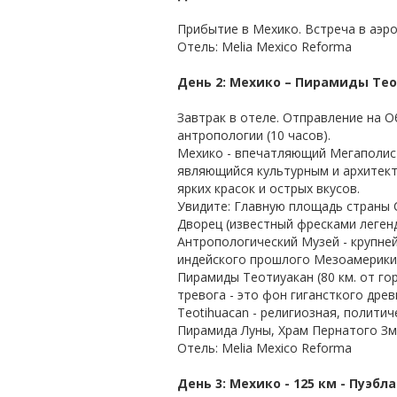
Прибытие в Мехико. Встреча в аэро
Отель: Melia Mexico Reforma
День 2: Мехико – Пирамиды Тео
Завтрак в отеле. Отправление на 
антропологии (10 часов).
Мехико - впечатляющий Мегаполис 
являющийся культурным и архитект
ярких красок и острых вкусов.
Увидите: Главную площадь страны 
Дворец (известный фресками леген
Антропологический Музей - крупне
индейского прошлого Мезоамерики
Пирамиды Теотиуакан (80 км. от го
тревога - это фон гигансткого дре
Teotihuacan - религиозная, полити
Пирамида Луны, Храм Пернатого Зме
Отель: Melia Mexico Reforma
День 3: Meхико - 125 км - Пуэбла