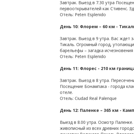
Завтрак. Выезд в 7.30 утра Посеще
первооткрывателей как Стивенс. Зд
Отель: Peten Esplenido
День 10: Флорем – 60 км - Тикал
Завтрак. Выезд в 9 утра. Вас ждет
Тикаль. Огромный город, утопающи
барельефы – загадка исчезновения 
Отель: Peten Esplenido
День 11: Флорес - 210 км грани
Завтрак. Выезд в 8 утра. Пересечен
Посещение Бонампака - города кла
отеле.
Отель: Ciudad Real Palenque
День 12: Паленке – 365 км - Кам
Выезд в 8.00 утра. Осмотр Паленке
живописный из всех древних город