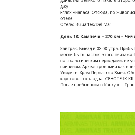
династии Великого Пакаль Второго,
джу
нглях Чиапаса. Отсюда, по живопи
отеле.
Отель: Buluartes/Del Mar
День 13: Кампече – 270 км – Чиче
Завтрак. Выезд в 08:00 утра. Прибы
могли быть частью этого пейзажа б
постклассическим периодами, не у
причинам. Археастрономия как нова
Увидите: Храм Пернатого Змея, Об
карстового колодца- СЕНОТЕ IK KIL
После пребывания в Канкуне - Тран