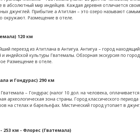
те в абсолютный мир индейцев. Каждая деревня отличается свои
ных джунглей. Прибытие а Атитлан – это озеро называют самым
го окружают. Размещение в отеле.
темала) 120 км
ейший переезд из Атитлана в Антигуа. Антигуа – город находящи
и индейской культуры Гватемалы. Обзорная экскурсия по город
ое Размещение в отеле.
ала и Гондурас) 290 км
а Гватемала – Гондурас (налог 10 дол. на человека, оплачивается
тная археологическая зона страны. Город классического период
ов на стелах и барельефах. Мистический город утопает в джунг
 - 253 км - Флорес (Гватемала)