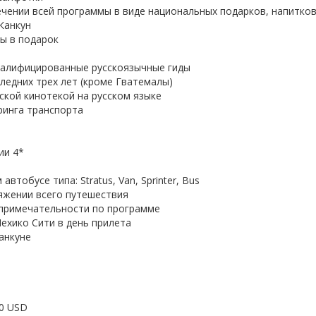
чении всей программы в виде национальных подарков, напитков,
Канкун
ы в подарок
алифицированные русскоязычные гиды
ледних трех лет (кроме Гватемалы)
ской кинотекой на русском языке
ринга транспорта
ии 4*
тобусе типа: Stratus, Van, Sprinter, Bus
яжении всего путешествия
опримечательности по программе
ехико Сити в день прилета
анкуне
50 USD