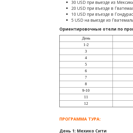
30 USD при выезде из Мексик
20 USD при въезде в Гватема
10 USD при въезде в Гондура
5 USD на выезде из Гватемал
Ориентировочные отели по про
День
1-2
3
4
5
6
7
8
9-10
11
12
ПРОГРАММА ТУРА:
День 1: Мехико Сити