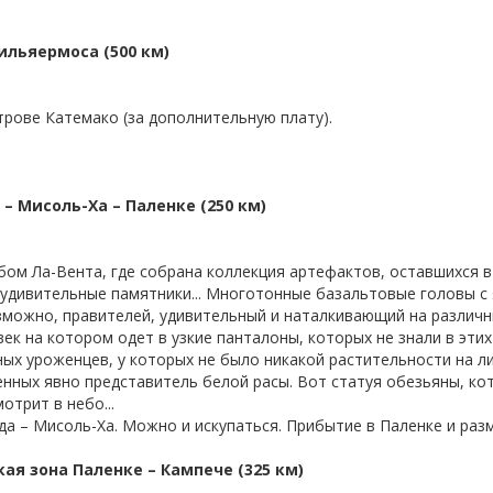
Вильяермоса (500 км)
рове Катемако (за дополнительную плату).
 – Мисоль-Ха – Паленке (250 км)
ом Ла-Вента, где собрана коллекция артефактов, оставшихся в
 удивительные памятники... Многотонные базальтовые головы с
зможно, правителей, удивительный и наталкивающий на различ
век на котором одет в узкие панталоны, которых не знали в эти
ных уроженцев, у которых не было никакой растительности на л
ленных явно представитель белой расы. Вот статуя обезьяны, ко
отрит в небо...
 – Мисоль-Ха. Можно и искупаться. Прибытие в Паленке и разм
кая зона Паленке – Кампече (325 км)