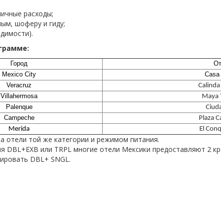
личные расходы;
ым, шоферу и гиду;
одимости).
грамме:
Город
От
Mexico City
Casa
Veracruz
Calinda
Villahermosa
Maya 
Palenque
Ciud
Campeche
Plaza 
Merida
El Con
а отели той же категории и режимом питания.
 DBL+EXB или TRPL многие отели Мексики предоставляют 2 кров
ировать DBL+ SNGL.