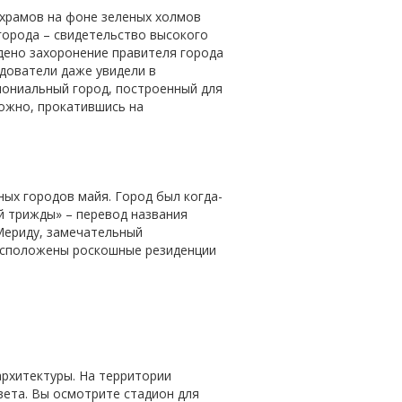
 храмов на фоне зеленых холмов
города – свидетельство высокого
дено захоронение правителя города
дователи даже увидели в
лониальный город, построенный для
ожно, прокатившись на
ных городов майя. Город был когда-
 трижды» – перевод названия
Мериду, замечательный
расположены роскошные резиденции
рхитектуры. На территории
вета. Вы осмотрите стадион для