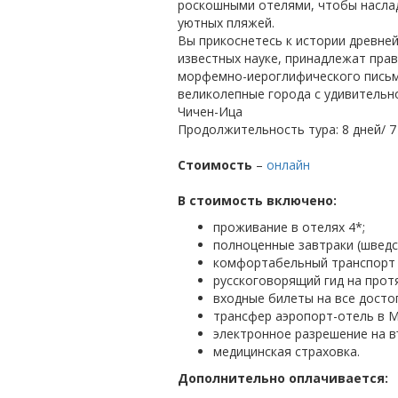
роскошными отелями, чтобы насла
уютных пляжей.
Вы прикоснетесь к истории древне
известных науке, принадлежат пра
морфемно-иероглифического письма
великолепные города с удивительно
Чичен-Ица
Продолжительность тура: 8 дней/ 7
Стоимость
–
онлайн
В стоимость включено:
проживание в отелях 4*;
полноценные завтраки (шведск
комфортабельный транспорт с
русскоговорящий гид на прот
входные билеты на все досто
трансфер аэропорт-отель в М
электронное разрешение на в
медицинская страховка.
Дополнительно оплачивается: