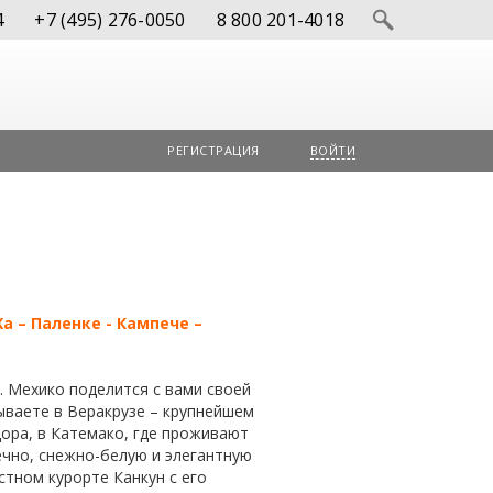
4
+7 (495) 276-0050
8 800 201-4018
РЕГИСТРАЦИЯ
ВОЙТИ
а – Паленке - Кампече –
. Мехико поделится с вами своей
ываете в Веракрузе – крупнейшем
ора, в Катемако, где проживают
ечно, снежно-белую и элегантную
тном курорте Канкун с его