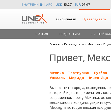
ВНУТРЕННИЙ КУРС
USD
85,27
EUR
97,97
О компании
Путеводитель
ГЛАВНАЯ
ПОДБОР ТУРА
ЛИЧНЫЙ КАБ
Главная
>
Путеводитель
>
Мексика
>
Груп
Привет, Мекс
Мехико – Теотиуакан - Пуэбла –
Ушмаль – Мерида - Чичен-Ица –
Вы посетите города, возведенные и
историей и достопримечательностя
современном порту Мексики, основ
мексиканские колдуны, увидите сум
Мериду, в которую вложил всю душ