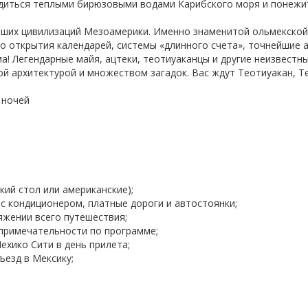
диться теплыми бирюзовыми водами Карибского моря и понежит
йших цивилизаций Мезоамерики. Именно знаменитой ольмекской 
во открытия календарей, системы «длинного счета», точнейшие 
! Легендарные майя, ацтеки, теотиуаканцы и другие неизвестн
й архитектурой и множеством загадок. Вас ждут Теотиуакан, Те
 ночей
ий стол или американские);
 кондиционером, платные дороги и автостоянки;
яжении всего путешествия;
примечательности по программе;
ехико Сити в день прилета;
ъезд в Мексику;