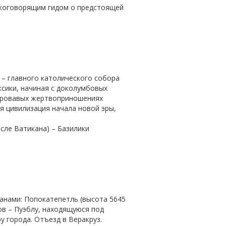
сскоговорящим гидом о предстоящей
 – главного католического собора
ксики, начиная с доколумбовых
 кровавых жертвоприношениях
я цивилизация начала новой эры,
сле Ватикана) – Базилики
анами: Попокатепетль (высота 5645
ов – Пуэблу, находящуюся под
 города. Отъезд в Веракруз.