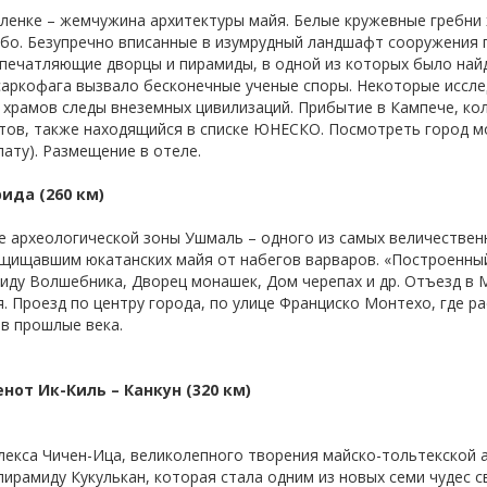
Паленке – жемчужина архитектуры майя. Белые кружевные гребни
бо. Безупречно вписанные в изумрудный ландшафт сооружения 
 Впечатляющие дворцы и пирамиды, в одной из которых было най
саркофага вызвало бесконечные ученые споры. Некоторые иссле
 храмов следы внеземных цивилизаций. Прибытие в Кампече, ко
тов, также находящийся в списке ЮНЕСКО. Посмотреть город м
ату). Размещение в отеле.
ида (260 км)
е археологической зоны Ушмаль – одного из самых величествен
щищавшим юкатанских майя от набегов варваров. «Построенный
иду Волшебника, Дворец монашек, Дом черепах и др. Отъезд в 
. Проезд по центру города, по улице Франциско Монтехо, где 
в прошлые века.
нот Ик-Киль – Канкун (320 км)
екса Чичен-Ица, великолепного творения майско-тольтекской а
ирамиду Кукулькан, которая стала одним из новых семи чудес с