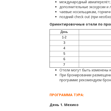
международный авиаперелёт;
дополнительные экскурсии и 
чаевые носильщикам, горничн
поздний check out (при необх
Ориентировочные отели по про
День
1-2
3
4
5
6
7
Отели могут быть изменены н
При бронировании размещения
программе рекомендуем брон
ПРОГРАММА ТУРА:
День 1. Мехико