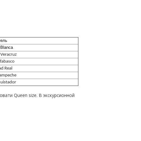
ель
 Blanca
 Veracruz
Tabasco
ad Real
Campeche
quistador
ати Queen size. В экскурсионной