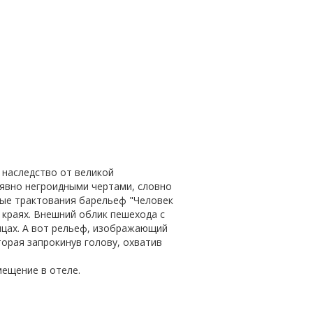
 наследство от великой
 явно негроидными чертами, словно
ные трактования барельеф "Человек
х краях. Внешний облик пешехода с
ицах. А вот рельеф, изображающий
торая запрокинув голову, охватив
ещение в отеле.