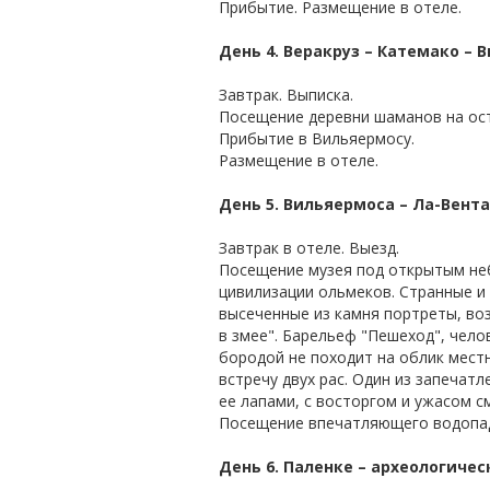
Прибытие. Размещение в отеле.
День 4. Веракруз – Катемако – 
Завтрак. Выписка.
Посещение деревни шаманов на ост
Прибытие в Вильяермосу.
Размещение в отеле.
День 5. Вильяермоса – Ла-Вента
Завтрак в отеле. Выезд.
Посещение музея под открытым неб
цивилизации ольмеков. Странные и
высеченные из камня портреты, во
в змее". Барельеф "Пешеход", чело
бородой не походит на облик мест
встречу двух рас. Один из запечат
ее лапами, с восторгом и ужасом см
Посещение впечатляющего водопада
День 6. Паленке – археологичес