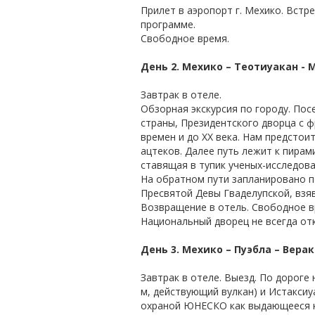
Прилет в аэропорт г. Мехико. Встр
программе.
Свободное время.
День 2. Мехико – Теотиуакан - 
Завтрак в отеле.
Обзорная экскурсия по городу. По
страны, Президентского дворца с ф
времен и до XX века. Нам предсто
ацтеков. Далее путь лежит к пирам
ставящая в тупик ученых-исследова
На обратном пути запланировано п
Пресвятой Девы Гваделупской, взя
Возвращение в отель. Свободное в
Национальный дворец не всегда от
День 3. Мехико – Пуэбла – Верак
Завтрак в отеле. Выезд. По дорог
м, действующий вулкан) и Истаксиу
охраной ЮНЕСКО как выдающееся ку