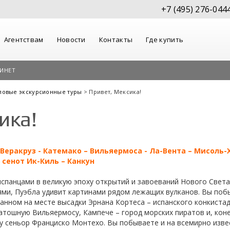
+7 (495) 276-044
Агентствам
Новости
Контакты
Где купить
ИНЕТ
повые экскурсионные туры
> Привет, Мексика!
ика!
 Веракруз - Катемако – Вильяермоса - Ла-Вента – Мисоль-Х
 сенот Ик-Киль – Канкун
спанцами в великую эпоху открытий и завоеваний Нового Света
ми, Пуэбла удивит картинами рядом лежащих вулканов. Вы поб
анном на месте высадки Эрнана Кортеса – испанского конкистад
атошную Вильяермосу, Кампече – город морских пиратов и, кон
у сеньор Франциско Монтехо. Вы побываете и на всемирно извес