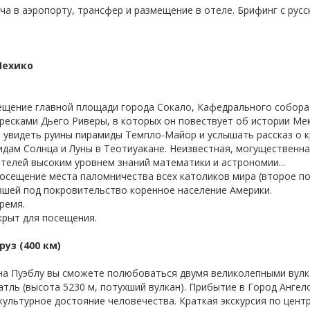
еча в аэропорту, трансфер и размещение в отеле. Брифинг с ру
Мехико
сещение главной площади города Сокало, Кафедрального собора
ресками Дьего Риверы, в которых он повествует об истории Ме
ит увидеть руины пирамиды Темпло-Майор и услышать рассказ о
идам Солнца и Луны в Теотиуакане. Неизвестная, могущественна
телей высоким уровнем знаний математики и астрономии...
осещение места паломничества всех католиков мира (второе по
вшей под покровительство коренное население Америки.
ремя.
крыт для посещения.
руз (400 км)
е на Пуэблу вы сможете полюбоваться двумя великолепными вулк
атль (высота 5230 м, потухший вулкан). Прибытие в Город Ангел
льтурное достояние человечества. Краткая экскурсия по центру