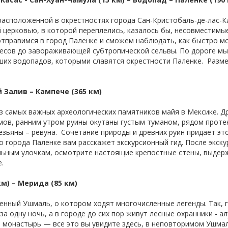
расположенной в окрестностях города Сан-Кристобаль-де-лас-К
й церковью, в которой переплелись, казалось бы, несовместимы
отправимся в город Паленке и сможем наблюдать, как быстро м
есов до завораживающей субтропической сельвы. По дороге мы
ших водопадов, которыми славятся окрестности Паленке. Разме
 Залив – Кампече (365 км)
з самых важных археологических памятников майя в Мексике. Д
ов, ранним утром руины окутаны густым туманом, рядом проте
зьяны – ревуна. Сочетание природы и древних руин придает это
о города Паленке вам расскажет экскурсионный гид. После экску
льным улочкам, осмотрите настоящие крепостные стены, выде
.
м) – Мерида (85 км)
енный Ушмаль, о котором ходят многочисленные легенды. Так, 
а одну ночь, а в городе до сих пор живут лесные охранники - а
 монастырь — все это вы увидите здесь, в неповторимом Ушмал