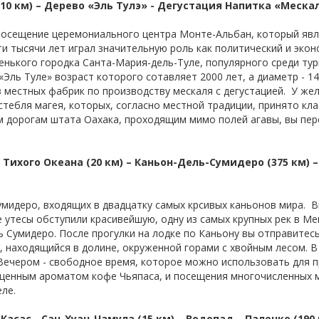
(10 км) – Дерево «Эль Тулэ» - Дегустация Напитка «Мескал
 посещение церемониального центра Монте-Альбан, который яв
и тысячи лет играл значительную роль как политический и эко
енького городка Санта-Мария-дель-Туле, популярного среди тур
Эль Туле» возраст которого сотавляет 2000 лет, а диаметр - 14
 местных фабрик по производству мескаля с дегустацией. У ж
стебля магея, которых, согласно местной традиции, принято кла
м дорогам штата Оахака, проходящим мимо полей агавы, вы пер
 Тихого Океана (20 км) – Каньон-Дель-Сумидеро (375 км) 
умидеро, входящих в двадцатку самых крсивых каньонов мира. 
утесы обступили красивейшую, одну из самых крупных рек в Мек
Сумидеро. После прогулки на лодке по Каньону вы отправитесь 
 находящийся в долине, окруженной горами с хвойным лесом. В 
Вечером - свободное время, которое можно использовать для п
ыщенным ароматом кофе Чьяпаса, и посещения многочисленных м
ле.
асас - Сан-Хуан-Чамула (15 км) – Водопад – Паленке (190 