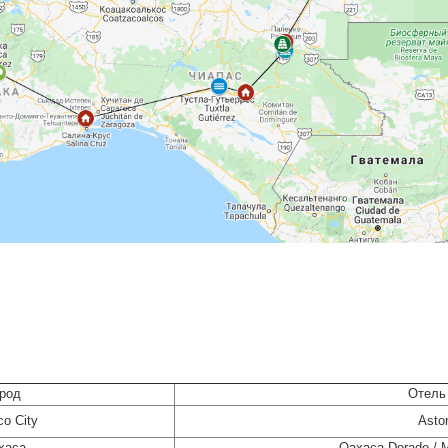
род
Отель
co City
Asto
xaca
Oaxaca Dorado / 