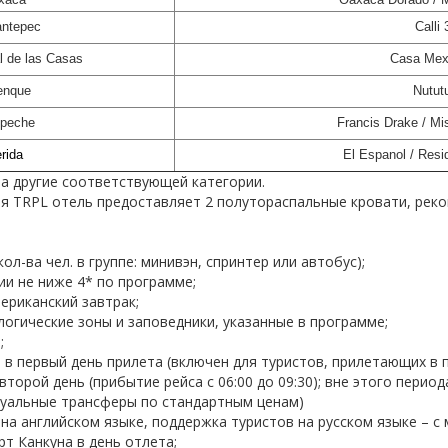
antepec
Calli 
l de las Casas
Casa Mex
enque
Nutut
peche
Francis Drake
/
Mi
rida
El Espanol / Resi
а другие соответствующей категории.
я TRPL отель предоставляет 2 полутораспальные кровати, ре
ол-ва чел. в группе: минивэн, спринтер или автобус);
ии не ниже 4* по программе;
ериканский завтрак;
логические зоны и заповедники, указанные в программе;
;
 в первый день прилета (включен для туристов, прилетающих в 
о второй день (прибытие рейса с 06:00 до 09:30); вне этого перио
дуальные трансферы по стандартным ценам)
на английском языке, поддержка туристов на русском языке – с
т Канкуна в день отлета;