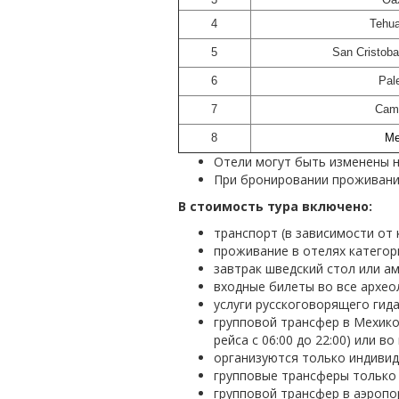
4
Tehu
5
San Cristoba
6
Pal
7
Cam
8
Me
Отели могут быть изменены н
При бронировании проживани
В стоимость тура включено:
транспорт (в зависимости от к
проживание в отелях категор
завтрак шведский стол или ам
входные билеты во все архео
услуги русскоговорящего гида
групповой трансфер в Мехико
рейса с 06:00 до 22:00) или в
организуются только индиви
групповые трансферы только 
групповой трансфер в аэропор