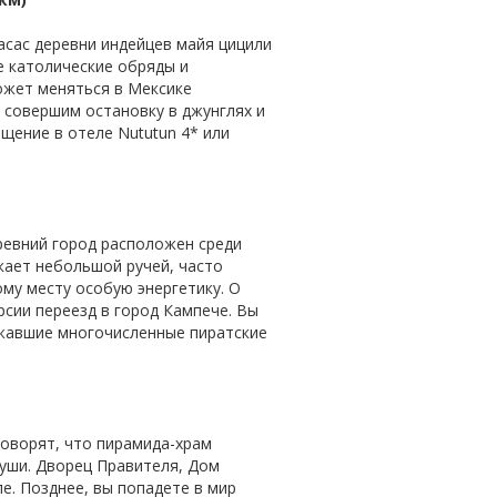
асас деревни индейцев майя цицили
е католические обряды и
ожет меняться в Мексике
 совершим остановку в джунглях и
щение в отеле Nututun 4* или
ревний город расположен среди
кает небольшой ручей, часто
му месту особую энергетику. О
рсии переезд в город Кампече. Вы
ржавшие многочисленные пиратские
говорят, что пирамида-храм
луши. Дворец Правителя, Дом
е. Позднее, вы попадете в мир