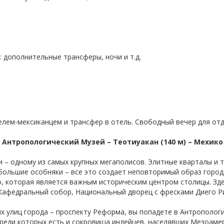
 дополнительные трансферы, ночи и т.д.
елем-мексиканцем и трансфер в отель. Свободный вечер для отд
 Антропологический Музей – Теотиуакан (140 м) – Мехико
и – одному из самых крупных мегаполисов. Элитные кварталы и
большие особняки – все это создает неповторимый образ город
, которая является важным историческим центром столицы. Зд
 Кафедральный собор, Национальный дворец с фресками Диего Ри
х улиц города – проспекту Реформа, вы попадете в Антрополог
среди которых есть и сокровища индейцев, населявших Мезоамер