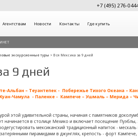
+7 (495) 276-044
Агентствам
Новости
Контакты
Где купить
ИНЕТ
повые экскурсионные туры
> Вся Мексика за 9 дней
за 9 дней
те-Альбан – Теуантепек - Побережье Тихого Океана – Кан
Хуан-Чамула - Паленке - Кампече – Ушмаль – Мерида – Чи
урой этой удивительной страны, начиная с памятников доколумб
т начинается в столице Мехико и включает посещение Пуэблы,
продегустировать мексиканский традиционный напиток - мескал
 с затерянными пирамидами в джунглях, крепость - форт Кампеч