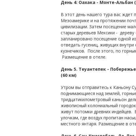
День 4: Оахака - Монте-Альбан 
В этот день нашего тура вас ждет
Мезоамерике и на протяжении почт
цивилизации. Затем посещение мал
старых деревьев Мексики - дереву «
запланировано посещение одной из
отведать гусениц, живущих внутри 
кузнечиков. После этого, по горны
Размещение в отеле.
День 5. Теуантепек - Побережье
(60 км)
Утром вы отправитесь к Каньону С
поднимающиеся над землей, горные 
тридцатикилометровый каньон дель 
живописный колониальный городок,
живут потомки древних индейцев. 
улочкам, где воздух пропитан нас
местного янтаря. Размещение в оте
День 6. Сан-Кристобаль-Де-Лас-К