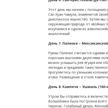
Этот день мы начнем с посещения 
Сан-Хуан-Чамула, знаменитой свое
доиспанское язычество. Затем мы 
окружающая природа: от хвойных л
искупаемся в одном из живописней
аналогичный
День 7. Паленке – Мексиканский
Руины Паленке считаются одними и
поросших высокими джунглями холм
можно услышать рев ягуара или обе
легендах и преданиях таинственног
прогуляетесь по узеньким колониа
атаки. Размещение в отеле Кампече
День 8. Кампече – Ушмаль (160 к
Утром Вы отправитесь в величеств
Волшебника была построена всего з
Черепах, Голубиный двора, Женский