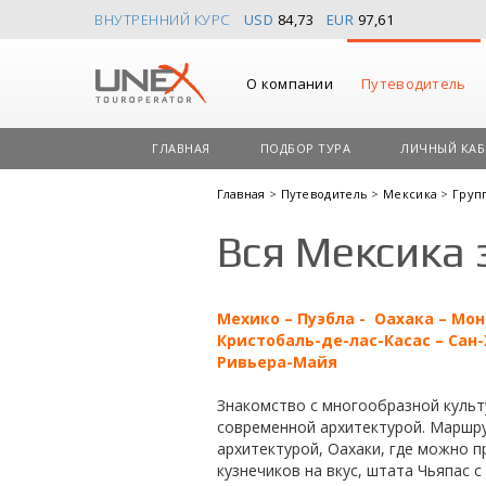
ВНУТРЕННИЙ КУРС
USD
84,73
EUR
97,61
О компании
Путеводитель
ГЛАВНАЯ
ПОДБОР ТУРА
ЛИЧНЫЙ КАБ
Главная
>
Путеводитель
>
Мексика
>
Груп
Вся Мексика 
Мехико – Пуэбла - Оахака – Мон
Кристобаль-де-лас-Касас – Сан-
Ривьера-Майя
Знакомство с многообразной культ
современной архитектурой. Маршру
архитектурой, Оахаки, где можно 
кузнечиков на вкус, штата Чьяпас