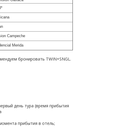
3*
icana
un
sion Campeche
dencial Merida
комендуем бронировать TWIN+SNGL.
первый день тура (время прибытия
да
 момента прибытия в отель;