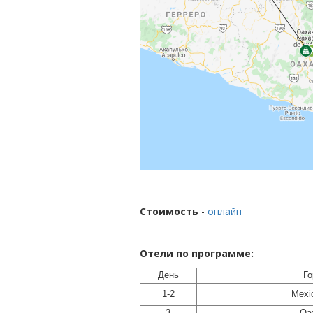
Стоимость
-
онлайн
Отели по программе:
День
Го
1-2
Mexi
3
Oa