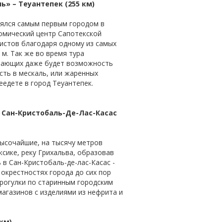
ь» – Теуантепек (255 км)
лялся самым первым городом в
номический центр Сапотекской
истов благодаря одному из самых
 м. Так же во время тура
елающих даже будет возможность
сть в мескаль, или жаренных
еедете в город Теуантепек.
– Сан-Кристобаль-Де-Лас-Касас
Высочайшие, на тысячу метров
сике, реку Грихальва, образовав
в Сан-Кристобаль-де-лас-Касас -
окрестностях города до сих пор
рогулки по старинным городским
агазинов с изделиями из нефрита и
км)