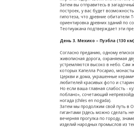
Затем вы отправитесь в загадочны
построек, у вас будет возможность
гипотеза, что древние обитатели Т
ориентировка древних зданий по со
Теотиуакана подтверждает эти пре
День 3. Мехико – Пуэбла (130 км)
Согласно преданию, одному епископ
живописная дорога, охраняемая д
устремляются высоко в небо. Сам 
которых Капелла Росарио, монаст
Церкви и дома, украшенные керами
любителей красивых фото и старин
Но если ваша главная слабость - к
поблано», сочетающий непревзойде
ногада (chiles en nogada).
Затем мы продолжим свой путь в Оа
гигантами (здесь можно сделать н
вечерняя прогулка по городу, знам
изделий народных промыслов из тек