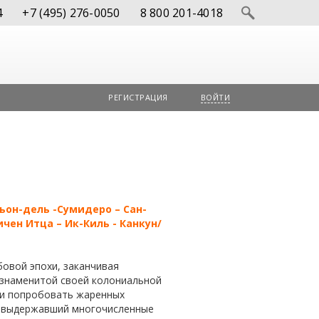
4
+7 (495) 276-0050
8 800 201-4018
РЕГИСТРАЦИЯ
ВОЙТИ
ьон-дель -Сумидеро – Сан-
чен Итца – Ик-Киль - Канкун/
овой эпохи, заканчивая
 знаменитой своей колониальной
ь и попробовать жаренных
е, выдержавший многочисленные