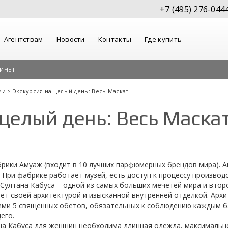
+7 (495) 276-044
Агентствам
Новости
Контакты
Где купить
ИНЕТ
ии
> Экскурсия на целый день: Весь Маскат
 целый день: Весь Маска
ики Амуаж (входит в 10 лучших парфюмерных брендов мира). 
При фабрике работает музей, есть доступ к процессу производс
Султана Кабуса – одной из самых больших мечетей мира и втор
ет своей архитектурой и изысканной внутренней отделкой. Арх
ми 5 священных обетов, обязательных к соблюдению каждым б
его.
на Кабуса для женщин необходима длинная одежда, максимальн