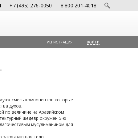
4
+7 (495) 276-0050
8 800 201-4018
РЕГИСТРАЦИЯ
ВОЙТИ
т
Амуаж смесь компонентов которые
тва духов.
ой по величине на Аравийском
итектурный шедевр окружен 5-ю
лагочестивым мусульманином для
о закрывающая тело,