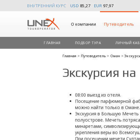
ВНУТРЕННИЙ КУРС
USD
85,27
EUR
97,97
О компании
Путеводитель
ГЛАВНАЯ
ПОДБОР ТУРА
ЛИЧНЫЙ КАБ
Главная
>
Путеводитель
>
Оман
>
Экскурс
Экскурсия на
08:00 выезд из отеля.
Посещение парфюмерной фабр
можно найти только в Омане. 
Экскурсия в Большую Мечеть 
полуострове. Мечеть потряса
минаретами, символизирующи
укрепления веры во Всемогущ
При посещении мечети Султа