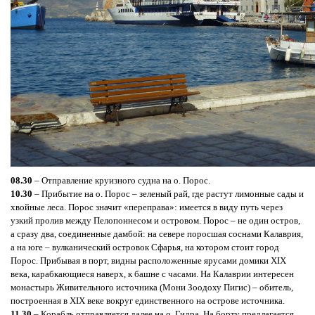
08.30
– Отправление круизного судна на о. Порос.
10.30
– Прибытие на о. Порос – зеленый рай, где растут лимонные сады и
хвойные леса. Порос значит «переправа»: имеется в виду путь через
узкий пролив между Пелопоннесом и островом. Порос – не один остров,
а сразу два, соединенные дамбой: на севере поросшая соснами Калаврия,
а на юге – вулканический островок Сфарья, на котором стоит город
Порос. Прибывая в порт, видны расположенные ярусами домики XIX
века, карабкающиеся наверх, к башне с часами. На Калаврии интересен
монастырь Живительного источника (Мони Зоодоху Пигис) – обитель,
построенная в XIX веке вокруг единственного на острове источника.
11.30
– Корабль отправляется далее на о. Гидра. На борту предлагается