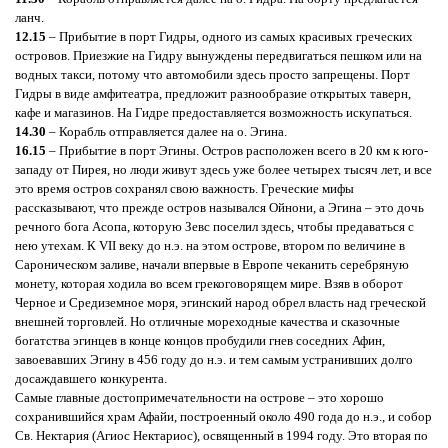
ланч.
12.15
– Прибытие в порт Гидры, одного из самых красивых греческих
островов. Приезжие на Гидру вынуждены передвигаться пешком или на
водных такси, потому что автомобили здесь просто запрещены. Порт
Гидры в виде амфитеатра, предложит разнообразие открытых таверн,
кафе и магазинов. На Гидре предоставляется возможность искупаться.
14.30
– Корабль отправляется далее на о. Эгина.
16.15
– Прибытие в порт Эгины. Остров расположен всего в 20 км к юго-
западу от Пирея, но люди живут здесь уже более четырех тысяч лет, и все
это время остров сохранял свою важность. Греческие мифы
рассказывают, что прежде остров назывался Ойнони, а Эгина – это дочь
речного бога Асопа, которую Зевс поселил здесь, чтобы предаваться с
нею утехам. К VII веку до н.э. на этом острове, втором по величине в
Сароническом заливе, начали впервые в Европе чеканить серебряную
монету, которая ходила во всем грекоговорящем мире. Взяв в оборот
Черное и Средиземное моря, эгинский народ обрел власть над греческой
внешней торговлей. Но отличные мореходные качества и сказочные
богатства эгинцев в конце концов пробудили гнев соседних Афин,
завоевавших Эгину в 456 году до н.э. и тем самым устранивших долго
досаждавшего конкурента.
Самые главные достопримечательности на острове – это хорошо
сохранившийся храм Афайи, построенный около 490 года до н.э., и собор
Св. Нектария (Агиос Нектариос), освященный в 1994 году. Это вторая по