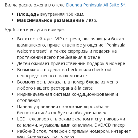
Вилла расположена в отеле
Elounda Peninsula All Suite 5*
.
Площадь
внутренняя 150 кв.м.
Максимальное размещение
7 взр.
Удобства и услуги в номере:
Всех гостей ждет VIP встреча, включающая бокал
шампанского, приветственное угощение “Peninsula
welcome treat”, а также сюрпризы и подарки на
протяжении всего пребывания в отеле
Детей ожидает приветственный подарок в номере
Возможность сделать check-in или check-out
непосредственно в вашем сюите
Возможность заказать в номер блюда из меню
любого нашего ресторана à la carte
Индивидуальная система кондиционирования и
отопления
Панель управления с кнопками «просьба не
беспокоить» / «требуется обслуживание»
LCD телевизор с плоским экраном и спутниковыми
каналами, музыкальными каналами, DVD/CD плеер
Рабочий стол, телефон с прямым номером, интернет
WiFi бесплатно, DATA порт