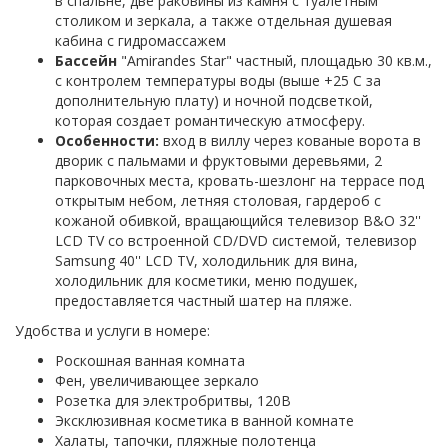
в спальне, две раковины из камня с туалетным
столиком и зеркала, а также отдельная душевая
кабина с гидромассажем
Бассейн
"Amirandes Star" частный, площадью 30 кв.м.,
с контролем температуры воды (выше +25 С за
дополнительную плату) и ночной подсветкой,
которая создает романтическую атмосферу.
Особенности:
вход в виллу через кованые ворота в
дворик с пальмами и фруктовыми деревьями, 2
парковочных места, кровать-шезлонг на террасе под
открытым небом, летняя столовая, гардероб с
кожаной обивкой, вращающийся телевизор B&O 32''
LCD TV со встроенной CD/DVD системой, телевизор
Samsung 40'' LCD TV, холодильник для вина,
холодильник для косметики, меню подушек,
предоставляется частный шатер на пляже.
Удобства и услуги в номере:
Роскошная ванная комната
Фен, увеличивающее зеркало
Розетка для электробритвы, 120В
Эксклюзивная косметика в ванной комнате
Халаты, тапочки, пляжные полотенца