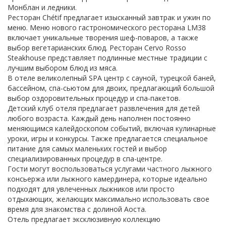
Монблан и ледники.
Ресторан Chétif предлагает изысканный завтрак и ужин по
меню. Меню нового гастрономического ресторана LM38
включает уникальные творения шеф-поваров, а также
выбор вегетарианских блюд. Ресторан Cervo Rosso
Steakhouse представляет подлинные местные традиции с
лучшим выбором блюд из мяса.
В отеле великолепный SPA центр с сауной, турецкой баней,
бассейном, спа-сьютом для двоих, предлагающий большой
выбор оздоровительных процедур и спа-пакетов.
Детский клуб отеля предлагает развлечения для детей
любого возраста. Каждый день наполнен постоянно
меняющимся калейдоскопом событий, включая кулинарные
уроки, игры и конкурсы. Также предлагается специальное
питание для самых маленьких гостей и выбор
специализированных процедур в спа-центре.
Гости могут воспользоваться услугами частного лыжного
консьержа или лыжного камердинера, которые идеально
подходят для увлеченных лыжников или просто
отдыхающих, желающих максимально использовать свое
время для знакомства с долиной Аоста.
Отель предлагает эксклюзивную коллекцию