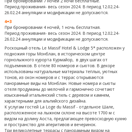
При бронировании 7 ночей 2 ночи бесплатные.
Период проживания- весь сезон 2024. В период 12.02.24-
26.02.24 аннуляции и модификации не допускаются.
4=3
При бронировании 4 ночей, 1 ночь бесплатная.
Период проживания- весь сезон 2024. В период 12.02.24-
26.02.24 аннуляции и модификации не допускаются.
Роскошный отель Le Massif Hotel & Lodge 5* расположен у
подножия горы Монблан, в историческом центре
горнолыжного курорта Курмайор, в двух шагах от
подъемников. В отеле 80 номеров и сьютов. В декоре
использованы натуральные материалы теплых, уютных
тонов, из окон номеров и с террас открываются
панорамные виды на Монблан. Новые номера и сьюты
отеля продуманы до мелочей и гармонично сочетают
изысканный итальянский стиль с деревом и камнем,
характерными для альпийского дизайна.
К услугам гостей La Loge du Massif - отдельное Шале,
расположенное на лыжном склоне на высоте 1700 м с
видом на долину Аоста, предлагающее превосходную кухню
и пространство для аперитивов и вечеринок.
Три великолепные террасы с панорамным видом на