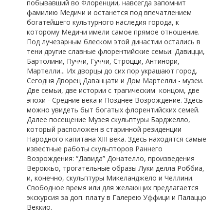
побывавший во Флоренции, навсегда запомнит
фамилию Медичи и останется под впечатлением
богатейшего культурного наследия города, к
которому Медичи имели самое прямое отношение.
Под лучезарным блеском этой династии остались в
тени другие славные флорентийские семьи: Давицци,
Бартолини, Пуччи, Гуччи, Строцци, Антинори,
Мартелли... Их дворцы до сих пор украшают город.
Сегодня Дворец Даванцати и Дом Мартелли - музеи.
Две семьи, две истории с трагическим концом, две
эпохи - Средние века и Позднее Возрождение. Здесь
можно увидеть быт богатых флорентийских семей.
Далее посещение Музея скульптуры Барджелло,
который расположен в старинной резиденции
Народного капитана XIII века. Здесь находятся самые
известные работы скульпторов Раннего
Возрождения: “Давида” Донателло, произведения
Вероккьо, трогательные образы Луки делла Роббиа,
и, конечно, скульптуры Микеланджело и Челлини.
Свободное время или для желающих предлагается
экскурсия за доп. плату в Галерею Уффици и Палаццо
Веккио.