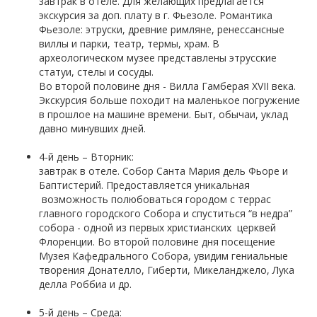
завтрак в отеле. Для желающих предлагается
экскурсия за доп. плату в г. Фьезоле. Романтика
Фьезоле: этруски, древние римляне, ренессансные
виллы и парки, театр, термы, храм. В
археологическом музее представлены этрусские
статуи, стелы и сосуды.
Во второй половине дня - Вилла Гамберая ХVII века.
Экскурсия больше походит на маленькое погружение
в прошлое на машине времени. Быт, обычаи, уклад
давно минувших дней.
4-й день – Вторник:
завтрак в отеле. Собор Санта Мария дель Фьоре и
Баптистерий. Предоставляется уникальная
возможность полюбоваться городом с террас
главного городского Собора и спуститься “в недра”
собора - одной из первых христианских церквей
Флоренции. Во второй половине дня посещение
Музея Кафедрального Собора, увидим гениальные
творения Донателло, Гиберти, Микеланджело, Лука
делла Роббиа и др.
5-й день – Среда: