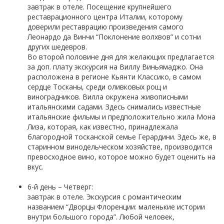
завтрак в отеле. Посещение крупнейшего
реставрационного центра Италии, которому
доверили реставрацию произведения самого
Леонардо да Винчи “Поклонение волхвов” и сотни
других шедевров.
Во второй половине дня для желающих предлагается
за доп. плату экскурсия на Виллу Виньямаджо. Она
расположена в регионе Кьянти Классико, в самом
сердце Тосканы, среди оливковых рощ и
виноградников. Вилла окружена живописными
итальянскими садами. Здесь снимались известные
итальянские фильмы и предположительно жила Мона
Лиза, которая, как известно, принадлежала
благородной тосканской семье Герардини. Здесь же, в
старинном винодельческом хозяйстве, производится
превосходное вино, которое можно будет оценить на
вкус.
6-й день – Четверг:
завтрак в отеле. Экскурсия с романтическим
названием “Дворцы Флоренции: маленькие истории
внутри большого города”. Любой человек,