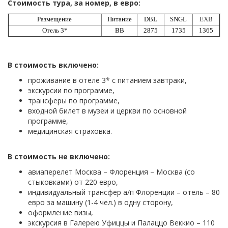
Стоимость тура, за номер, в евро:
Размещение
Питание
DBL
SNGL
EXB
Отель 3*
BB
2875
1735
1365
В стоимость включено:
проживание в отеле 3* с питанием завтраки,
экскурсии по программе,
трансферы по программе,
входной билет в музеи и церкви по основной
программе,
медицинская страховка.
В стоимость не включено:
авиаперелет Москва – Флоренция – Москва (со
стыковками) от 220 евро,
индивидуальный трансфер а/п Флоренции – отель – 80
евро за машину (1-4 чел.) в одну сторону,
оформление визы,
экскурсия в Галерею Уфиццы и Палаццо Веккио – 110