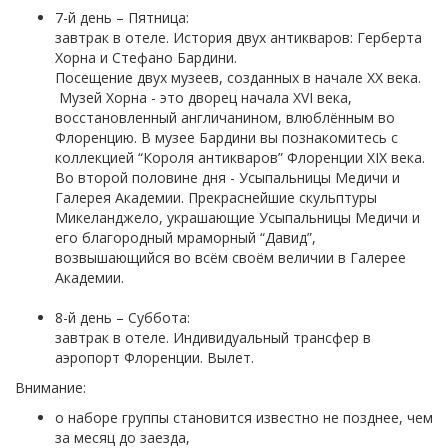
7-й день – Пятница:
завтрак в отеле. История двух антикваров: Герберта
Хорна и Стефано Бардини.
Посещение двух музеев, созданных в начале XX века.
Музей Хорна - это дворец начала XVI века,
восстановленный англичанином, влюблённым во
Флоренцию. В музее Бардини вы познакомитесь с
коллекцией “Короля антикваров” Флоренции XIX века.
Во второй половине дня - Усыпальницы Медичи и
Галерея Академии. Прекраснейшие скульптуры
Микеланджело, украшающие Усыпальницы Медичи и
его благородный мраморный “Давид”,
возвышающийся во всём своём величии в Галерее
Академии.
8-й день – Суббота:
завтрак в отеле. Индивидуальный трансфер в
аэропорт Флоренции. Вылет.
Внимание:
о наборе группы становится известно не позднее, чем
за месяц до заезда,