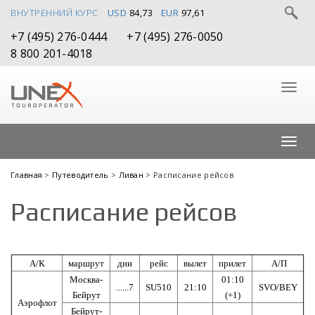
ВНУТРЕННИЙ КУРС
USD
84,73
EUR
97,61
+7 (495) 276-0444
+7 (495) 276-0050
8 800 201-4018
Главная
>
Путеводитель
>
Ливан
> Расписание рейсов
Расписание рейсов
А/К
маршрут
дни
рейс
вылет
прилет
А/П
Москва-
01:10
......7
SU510
21:10
SVO/BEY
Бейрут
(+1)
Аэрофлот
Бейрут-