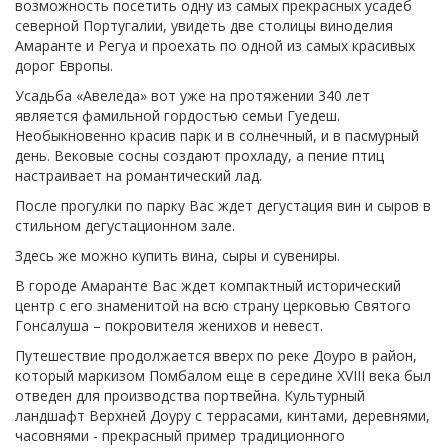
возможность посетить одну из самых прекрасных усадеб
северной Португалии, увидеть две столицы виноделия
Амаранте и Регуа и проехать по одной из самых красивых
дорог Европы.
Усадьба «Авеледа» вот уже на протяжении 340 лет
является фамильной гордостью семьи Гуедеш.
Необыкновенно красив парк и в солнечный, и в пасмурный
день. Вековые сосны создают прохладу, а пение птиц
настраивает на романтический лад.
После прогулки по парку Вас ждет дегустация вин и сыров в
стильном дегустационном зале.
Здесь же можно купить вина, сыры и сувениры.
В городе Амаранте Вас ждет компактный исторический
центр с его знаменитой на всю страну церковью Святого
Гонсалуша – покровителя женихов и невест.
Путешествие продолжается вверх по реке Доуро в район,
который маркизом Помбалом еще в середине XVIII века был
отведен для производства портвейна. Культурный
ландшафт Верхней Доуру с террасами, кинтами, деревнями,
часовнями - прекрасный пример традиционного