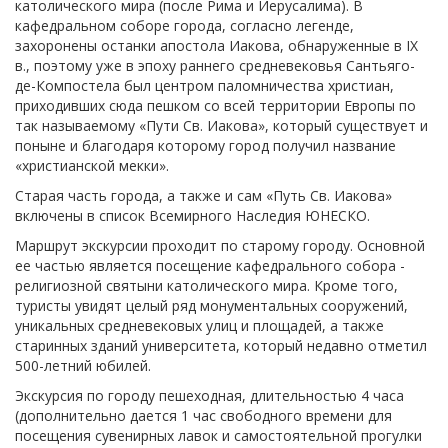
католического мира (после Рима и Иерусалима). В
кафедральном соборе города, согласно легенде,
захоронены останки апостола Иакова, обнаруженные в IX
в., поэтому уже в эпоху раннего средневековья Сантьяго-
де-Компостела был центром паломничества христиан,
приходивших сюда пешком со всей территории Европы по
так называемому «Пути Св. Иакова», который существует и
поныне и благодаря которому город получил название
«христианской мекки».
Старая часть города, а также и сам «Путь Св. Иакова»
включены в список Всемирного Наследия ЮНЕСКО.
Маршрут экскурсии проходит по старому городу. Основной
ее частью является посещение кафедрального собора -
религиозной святыни католического мира. Кроме того,
туристы увидят целый ряд монументальных сооружений,
уникальных средневековых улиц и площадей, а также
старинных зданий университета, который недавно отметил
500-летний юбилей.
Экскурсия по городу пешеходная, длительностью 4 часа
(дополнительно дается 1 час свободного времени для
посещения сувенирных лавок и самостоятельной прогулки