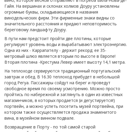
вино, которое весной отправляют в погреба Вила-Нова-де-
Гайя. На вершинах и склонах холмов Доуру установлены
огромные буквы, складывающиеся в названия
винодельческих фирм. Эти фирменные знаки видны со
значительного расстояния и придают неповторимость
береговому ландшафту Доуру.
В пути нам предстоит пройти две плотины, которые
регулируют уровень воды и вырабатывают электроэнергию.
Одна из них - Каррапателу - держит рекорд: ее 35-
метровый шлюз является вторым по высоте в Европе!
Вторая плотина -Крестума Левер имеет высоту 14,1 метра.
На теплоходе сервируются традиционный португальский
завтрак и обед. В 16.30 теплоход прибудет в небольшой
город Регуа. Пассажиры сойдут на берег и проведут
свободное время по своему усмотрению. Можно просто
пройтись по набережной и заглянуть в один из известных
магазинчиков, в которых продается (и дегустируется!)
портвейн, а можно успеть посетить музей портвейна, при
котором также осуществляется продажа знаменитого
вина, в музейном винном подвале.
Возвращение в Порту - по той самой старой