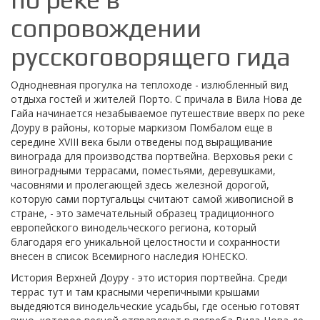
сопровождении
русскоговорящего гида
Однодневная прогулка на теплоходе - излюбленный вид
отдыха гостей и жителей Порто. С причала в Вила Нова де
Гайа начинается незабываемое путешествие вверх по реке
Доуру в районы, которые маркизом Помбалом еще в
середине XVIII века были отведены под выращивание
винограда для производства портвейна. Верховья реки с
виноградными террасами, поместьями, деревушками,
часовнями и пролегающей здесь железной дорогой,
которую сами португальцы считают самой живописной в
стране, - это замечательный образец традиционного
европейского винодельческого региона, который
благодаря его уникальной целостности и сохранности
внесен в список Всемирного наследия ЮНЕСКО.
История Верхней Доуру - это история портвейна. Среди
террас тут и там красными черепичными крышами
выдедяются винодельческие усадьбы, где осенью готовят