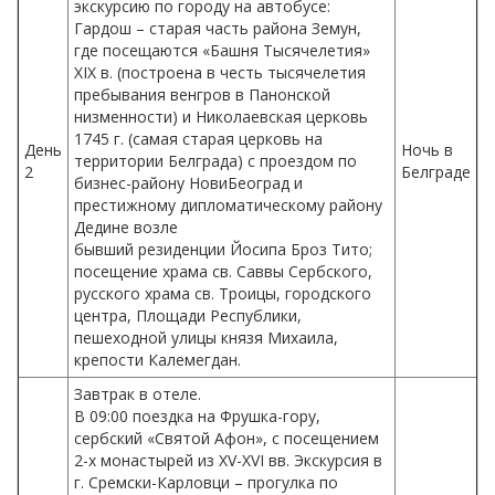
экскурсию по городу на автобусе:
Гардош – старая часть района Земун,
где посещаются «Башня Тысячелетия»
XIX в. (построена в честь тысячелетия
пребывания венгров в Панонской
низменности) и Николаевская церковь
1745 г. (самая старая церковь на
День
Ночь в
территории Белграда) с проездом по
2
Белграде
бизнес-району НовиБеоград и
престижному дипломатическому району
Дедине возле
бывший резиденции Йосипа Броз Тито;
посещение храма св. Саввы Сербского,
русского храма св. Троицы, городского
центра, Площади Республики,
пешеходной улицы князя Михаила,
крепости Калемегдан.
Завтрак в отеле.
В 09:00 поездка на Фрушка-гору,
сербский «Святой Афон», с посещением
2-х монастырей из XV-XVI вв. Экскурсия в
г. Сремски-Карловци – прогулка по